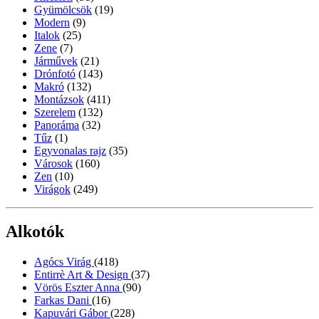
Gyümölcsök
(19)
Modern
(9)
Italok
(25)
Zene
(7)
Járművek
(21)
Drónfotó
(143)
Makró
(132)
Montázsok
(411)
Szerelem
(132)
Panoráma
(32)
Tűz
(1)
Egyvonalas rajz
(35)
Városok
(160)
Zen
(10)
Virágok
(249)
Alkotók
Agócs Virág
(418)
Entirrè Art & Design
(37)
Vörös Eszter Anna
(90)
Farkas Dani
(16)
Kapuvári Gábor
(228)