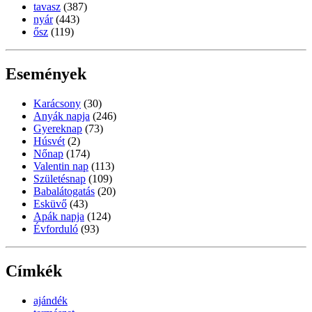
tavasz
(387)
nyár
(443)
ősz
(119)
Események
Karácsony
(30)
Anyák napja
(246)
Gyereknap
(73)
Húsvét
(2)
Nőnap
(174)
Valentin nap
(113)
Születésnap
(109)
Babalátogatás
(20)
Esküvő
(43)
Apák napja
(124)
Évforduló
(93)
Címkék
ajándék