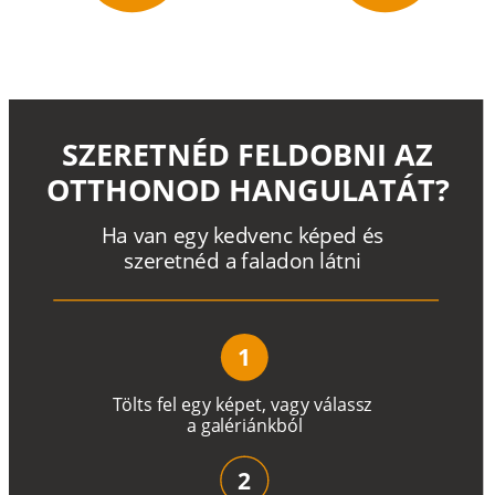
SZERETNÉD FELDOBNI AZ
OTTHONOD HANGULATÁT?
H
a
v
a
n
e
g
y
k
e
d
v
e
n
c
k
é
p
e
d
é
s
s
z
e
r
e
t
n
é
d a
f
a
l
a
d
o
n
l
á
t
n
i
1
T
ö
l
t
s
f
e
l
e
g
y
k
é
pe
t
,
v
a
g
y
v
á
l
a
ss
z
a
g
a
lé
r
i
án
k
b
ó
l
2