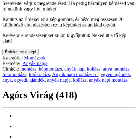
Szeretettel várjuk megrendelésed! Ha pedig bármilyen kérdésed van,
írj nekünk vagy hívj minket!
Kattints az Érdekel ez a kép gombra, és nézd meg összesen 26
különböző elrendezésben ezt a képünket az árakkal együtt.
Kedvenc elrendezéseinket külön kigyűjtöttük Neked itt a fő kép
alatt!
Érdekel ez a kép!
Kategória:
Montázsok
Esemény:
Anyák napja
Címkék:
montázs
,
képmontázs
,
anyák napi kollázs
,
anya montázs
,
fotomontázs
,
fotókollázs
,
Anyák napi montázs 61
,
egyedi ajándék
,
anya
,
egyedi
,
ajándék
,
anyák napja
,
kollázs
,
anyák napi montázs
Agócs Virág (418)