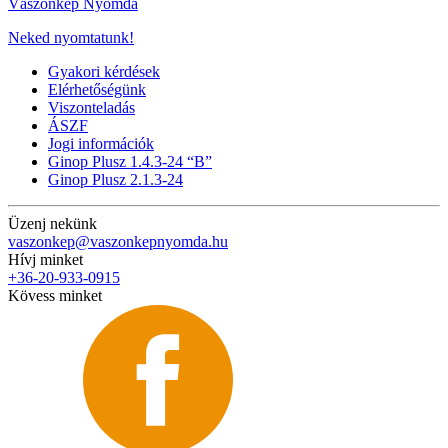
Vászonkép Nyomda
Neked nyomtatunk!
Gyakori kérdések
Elérhetőségünk
Viszonteladás
ÁSZF
Jogi információk
Ginop Plusz 1.4.3-24 “B”
Ginop Plusz 2.1.3-24
Üzenj nekünk
vaszonkep@vaszonkepnyomda.hu
Hívj minket
+36-20-933-0915
Kövess minket