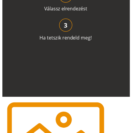
V
á
l
a
ss
z
e
l
r
e
n
d
e
z
é
s
t
3
H
a
t
e
t
s
z
i
k
r
e
n
d
el
d
m
e
g
!