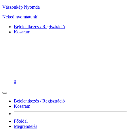
Vászonkép Nyomda
Neked nyomtatunk!
Bejelentkezés / Regisztráció
Kosaram
0
Bejelentkezés / Regisztráció
Kosaram
Főoldal
Megrendelés