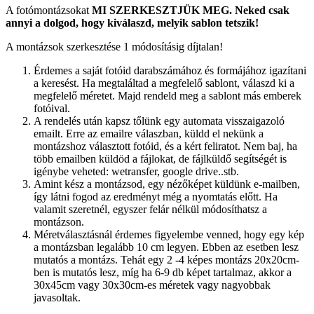
A fotómontázsokat
MI SZERKESZTJÜK MEG.
Neked csak
annyi a dolgod, hogy kiválaszd, melyik sablon tetszik!
A montázsok szerkesztése 1 módosításig díjtalan!
Érdemes a saját fotóid darabszámához és formájához igazítani
a keresést. Ha megtaláltad a megfelelő sablont, válaszd ki a
megfelelő méretet. Majd rendeld meg a sablont más emberek
fotóival.
A rendelés után kapsz tőlünk egy automata visszaigazoló
emailt. Erre az emailre válaszban, küldd el nekünk a
montázshoz választott fotóid, és a kért feliratot. Nem baj, ha
több emailben küldöd a fájlokat, de fájlküldő segítségét is
igénybe veheted: wetransfer, google drive..stb.
Amint kész a montázsod, egy nézőképet küldünk e-mailben,
így látni fogod az eredményt még a nyomtatás előtt. Ha
valamit szeretnél, egyszer felár nélkül módosíthatsz a
montázson.
Méretválasztásnál érdemes figyelembe venned, hogy egy kép
a montázsban legalább 10 cm legyen. Ebben az esetben lesz
mutatós a montázs. Tehát egy 2 -4 képes montázs 20x20cm-
ben is mutatós lesz, míg ha 6-9 db képet tartalmaz, akkor a
30x45cm vagy 30x30cm-es méretek vagy nagyobbak
javasoltak.