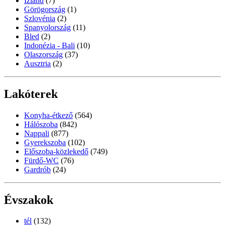
Izland
(7)
Görögország
(1)
Szlovénia
(2)
Spanyolország
(11)
Bled
(2)
Indonézia - Bali
(10)
Olaszország
(37)
Ausztria
(2)
Lakóterek
Konyha-étkező
(564)
Hálószoba
(842)
Nappali
(877)
Gyerekszoba
(102)
Előszoba-közlekedő
(749)
Fürdő-WC
(76)
Gardrób
(24)
Évszakok
tél
(132)