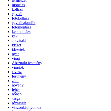
természet
montázs
kollázs
egyedi
fotókollázs
egyedi ajándék
fotomontázs
képmontázs
kék
absztrakt
idézet
idézetek
nyár
virág
Absztrakt festmény
virágok
tavasz
festmény
zöld
növény
fehér
nőnap
sárga
rózsaszín
vászonképnyomda