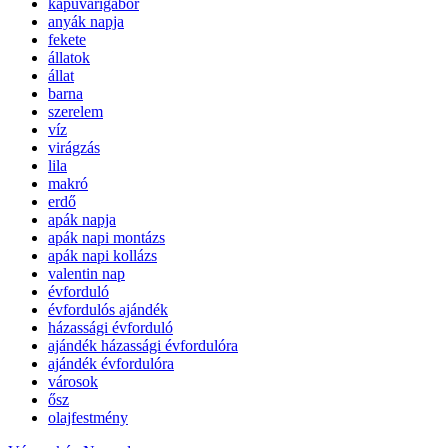
kapuvarigabor
anyák napja
fekete
állatok
állat
barna
szerelem
víz
virágzás
lila
makró
erdő
apák napja
apák napi montázs
apák napi kollázs
valentin nap
évforduló
évfordulós ajándék
házassági évforduló
ajándék házassági évfordulóra
ajándék évfordulóra
városok
ősz
olajfestmény