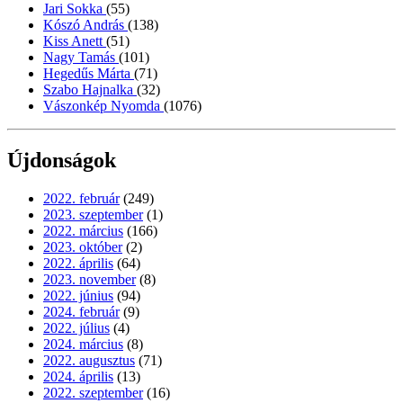
Jari Sokka
(55)
Kószó András
(138)
Kiss Anett
(51)
Nagy Tamás
(101)
Hegedűs Márta
(71)
Szabo Hajnalka
(32)
Vászonkép Nyomda
(1076)
Újdonságok
2022. február
(249)
2023. szeptember
(1)
2022. március
(166)
2023. október
(2)
2022. április
(64)
2023. november
(8)
2022. június
(94)
2024. február
(9)
2022. július
(4)
2024. március
(8)
2022. augusztus
(71)
2024. április
(13)
2022. szeptember
(16)