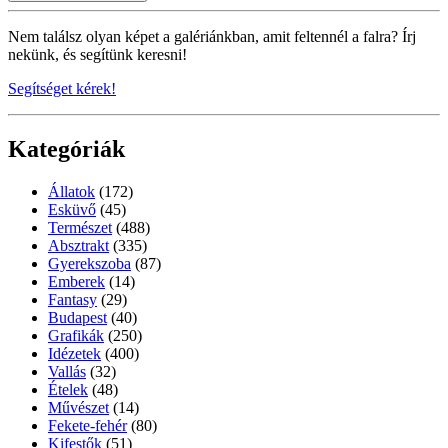
Nem találsz olyan képet a galériánkban, amit feltennél a falra? Írj
nekünk, és segítünk keresni!
Segítséget kérek!
Kategóriák
Állatok
(172)
Esküvő
(45)
Természet
(488)
Absztrakt
(335)
Gyerekszoba
(87)
Emberek
(14)
Fantasy
(29)
Budapest
(40)
Grafikák
(250)
Idézetek
(400)
Vallás
(32)
Ételek
(48)
Művészet
(14)
Fekete-fehér
(80)
Kifestők
(51)