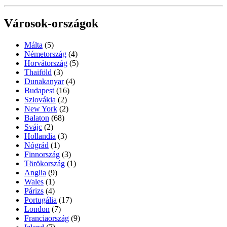
Városok-országok
Málta
(5)
Németország
(4)
Horvátország
(5)
Thaiföld
(3)
Dunakanyar
(4)
Budapest
(16)
Szlovákia
(2)
New York
(2)
Balaton
(68)
Svájc
(2)
Hollandia
(3)
Nógrád
(1)
Finnország
(3)
Törökország
(1)
Anglia
(9)
Wales
(1)
Párizs
(4)
Portugália
(17)
London
(7)
Franciaország
(9)