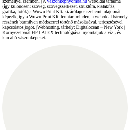
személlyel szemben. | A
vaszonkepnyomda.hu
weboldal tartalma
(így különösen: szöveg, szövegszerkezet, struktúra, kialakítás,
grafika, fotók) a Wuwu Print Kft. kizárólagos szellemi tulajdonát
képezik, így a Wuwu Print Kft. fenntart minden, a weboldal bármely
részének bármilyen módszerrel történő másolásával, terjesztésével
kapcsolatos jogot. |Webhosting, tárhely: Digitalocean – New York |
Környezetbarát HP LATEX technológiával nyomtatjuk a víz-, és
karcálló vászonképeket.