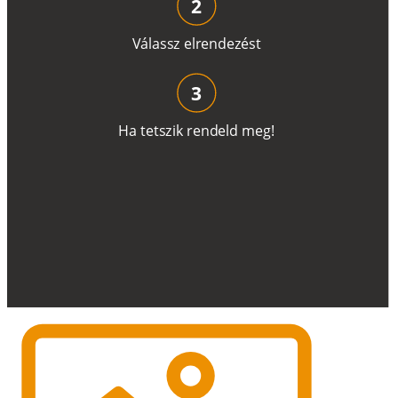
2
V
á
l
a
ss
z
e
l
r
e
n
d
e
z
é
s
t
3
H
a
t
e
t
s
z
i
k
r
e
n
d
el
d
m
e
g
!