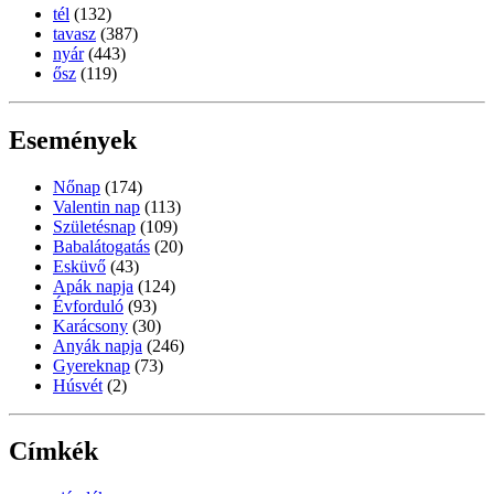
tél
(132)
tavasz
(387)
nyár
(443)
ősz
(119)
Események
Nőnap
(174)
Valentin nap
(113)
Születésnap
(109)
Babalátogatás
(20)
Esküvő
(43)
Apák napja
(124)
Évforduló
(93)
Karácsony
(30)
Anyák napja
(246)
Gyereknap
(73)
Húsvét
(2)
Címkék