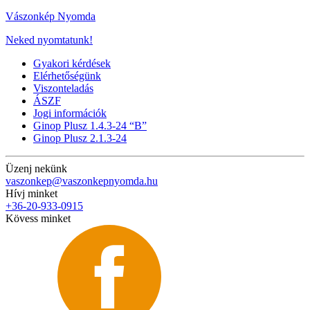
Vászonkép Nyomda
Neked nyomtatunk!
Gyakori kérdések
Elérhetőségünk
Viszonteladás
ÁSZF
Jogi információk
Ginop Plusz 1.4.3-24 “B”
Ginop Plusz 2.1.3-24
Üzenj nekünk
vaszonkep@vaszonkepnyomda.hu
Hívj minket
+36-20-933-0915
Kövess minket