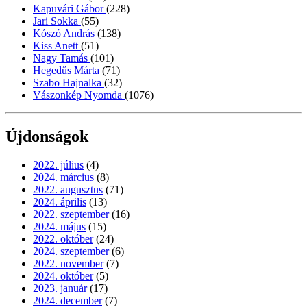
Kapuvári Gábor
(228)
Jari Sokka
(55)
Kószó András
(138)
Kiss Anett
(51)
Nagy Tamás
(101)
Hegedűs Márta
(71)
Szabo Hajnalka
(32)
Vászonkép Nyomda
(1076)
Újdonságok
2022. július
(4)
2024. március
(8)
2022. augusztus
(71)
2024. április
(13)
2022. szeptember
(16)
2024. május
(15)
2022. október
(24)
2024. szeptember
(6)
2022. november
(7)
2024. október
(5)
2023. január
(17)
2024. december
(7)