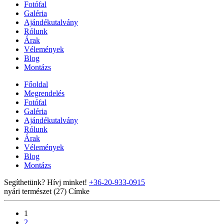
Fotófal
Galéria
Ajándékutalvány
Rólunk
Árak
Vélemények
Blog
Montázs
Főoldal
Megrendelés
Fotófal
Galéria
Ajándékutalvány
Rólunk
Árak
Vélemények
Blog
Montázs
Segíthetünk? Hívj minket!
+36-20-933-0915
nyári természet (27)
Címke
1
2