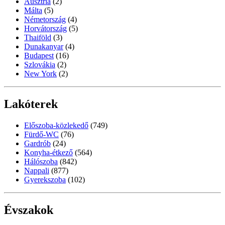
Ausztria
(2)
Málta
(5)
Németország
(4)
Horvátország
(5)
Thaiföld
(3)
Dunakanyar
(4)
Budapest
(16)
Szlovákia
(2)
New York
(2)
Lakóterek
Előszoba-közlekedő
(749)
Fürdő-WC
(76)
Gardrób
(24)
Konyha-étkező
(564)
Hálószoba
(842)
Nappali
(877)
Gyerekszoba
(102)
Évszakok