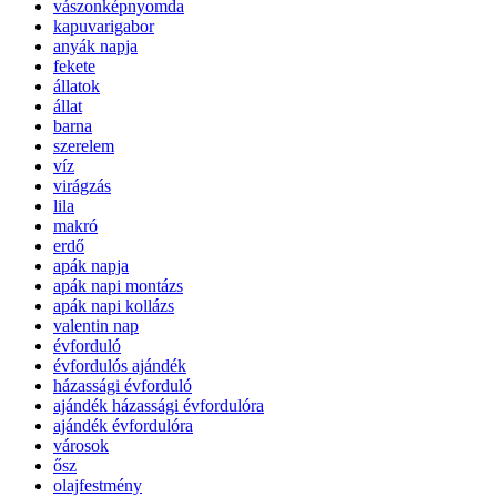
vászonképnyomda
kapuvarigabor
anyák napja
fekete
állatok
állat
barna
szerelem
víz
virágzás
lila
makró
erdő
apák napja
apák napi montázs
apák napi kollázs
valentin nap
évforduló
évfordulós ajándék
házassági évforduló
ajándék házassági évfordulóra
ajándék évfordulóra
városok
ősz
olajfestmény