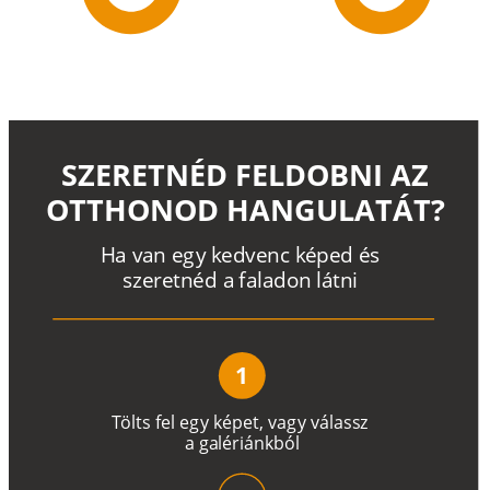
SZERETNÉD FELDOBNI AZ
OTTHONOD HANGULATÁT?
H
a
v
a
n
e
g
y
k
e
d
v
e
n
c
k
é
p
e
d
é
s
s
z
e
r
e
t
n
é
d a
f
a
l
a
d
o
n
l
á
t
n
i
1
T
ö
l
t
s
f
e
l
e
g
y
k
é
pe
t
,
v
a
g
y
v
á
l
a
ss
z
a
g
a
lé
r
i
án
k
b
ó
l