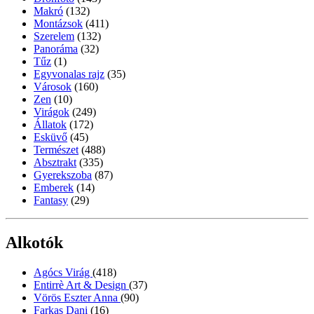
Makró
(132)
Montázsok
(411)
Szerelem
(132)
Panoráma
(32)
Tűz
(1)
Egyvonalas rajz
(35)
Városok
(160)
Zen
(10)
Virágok
(249)
Állatok
(172)
Esküvő
(45)
Természet
(488)
Absztrakt
(335)
Gyerekszoba
(87)
Emberek
(14)
Fantasy
(29)
Alkotók
Agócs Virág
(418)
Entirrè Art & Design
(37)
Vörös Eszter Anna
(90)
Farkas Dani
(16)