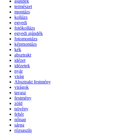
ajándék
természet
montázs
kollázs
egyedi
fotókollázs
egyedi ajándék
fotomontázs
képmontázs
kék
absztrakt
idézet
idézetek
nyár
virág
Absztrakt festmény
virágok
tavasz
festmény
zöld
növény
fehér
nőnap
sárga
rózsaszín