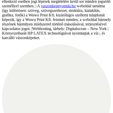
ellenkező esetben jogi lépések megtételére kerül sor minden jogsértő
személlyel szemben. | A
vaszonkepnyomda.hu
weboldal tartalma
(így különösen: szöveg, szövegszerkezet, struktúra, kialakítás,
grafika, fotók) a Wuwu Print Kft. kizárólagos szellemi tulajdonát
képezik, így a Wuwu Print Kft. fenntart minden, a weboldal bármely
részének bármilyen módszerrel történő másolásával, terjesztésével
kapcsolatos jogot. |Webhosting, tárhely: Digitalocean – New York |
Környezetbarát HP LATEX technológiával nyomtatjuk a víz-, és
karcálló vászonképeket.