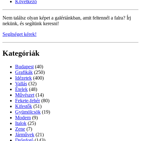
Következő
Nem találsz olyan képet a galériánkban, amit feltennél a falra? Írj
nekünk, és segítünk keresni!
Segítséget kérek!
Kategóriák
Budapest
(40)
Grafikák
(250)
Idézetek
(400)
Vallás
(32)
Ételek
(48)
Művészet
(14)
Fekete-fehér
(80)
Kifestők
(51)
Gyümölcsök
(19)
Modern
(9)
Italok
(25)
Zene
(7)
Járművek
(21)
Drónfotó
(143)