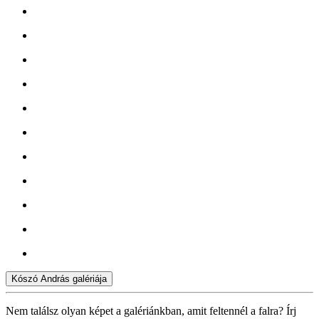
Kószó András galériája
Nem találsz olyan képet a galériánkban, amit feltennél a falra? Írj