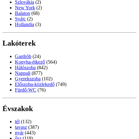
Szlovákia
(2)
New York
(2)
Balaton
(68)
Svájc
(2)
Hollandia
(3)
Lakóterek
Gardrób
(24)
Konyha-étkező
(564)
Hálószoba
(842)
Nappali
(877)
Gyerekszoba
(102)
Előszoba-közlekedő
(749)
Fürdő-WC
(76)
Évszakok
tél
(132)
tavasz
(387)
nyár
(443)
ősz
(119)