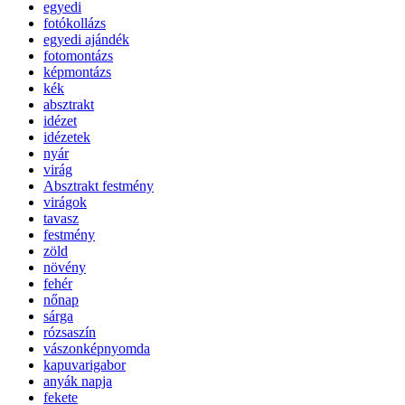
egyedi
fotókollázs
egyedi ajándék
fotomontázs
képmontázs
kék
absztrakt
idézet
idézetek
nyár
virág
Absztrakt festmény
virágok
tavasz
festmény
zöld
növény
fehér
nőnap
sárga
rózsaszín
vászonképnyomda
kapuvarigabor
anyák napja
fekete