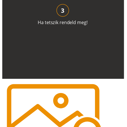
3
H
a
t
e
t
s
z
i
k
r
e
n
d
el
d
m
e
g
!