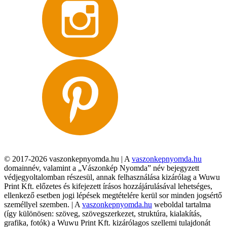
© 2017-2026 vaszonkepnyomda.hu | A
vaszonkepnyomda.hu
domainnév, valamint a „Vászonkép Nyomda” név bejegyzett
védjegyoltalomban részesül, annak felhasználása kizárólag a Wuwu
Print Kft. előzetes és kifejezett írásos hozzájárulásával lehetséges,
ellenkező esetben jogi lépések megtételére kerül sor minden jogsértő
személlyel szemben. | A
vaszonkepnyomda.hu
weboldal tartalma
(így különösen: szöveg, szövegszerkezet, struktúra, kialakítás,
grafika, fotók) a Wuwu Print Kft. kizárólagos szellemi tulajdonát