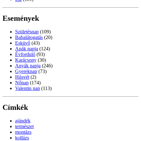
Események
Születésnap
(109)
Babalátogatás
(20)
Esküvő
(43)
Apák napja
(124)
Évforduló
(93)
Karácsony
(30)
Anyák napja
(246)
Gyereknap
(73)
Húsvét
(2)
Nőnap
(174)
Valentin nap
(113)
Címkék
ajándék
természet
montázs
kollázs