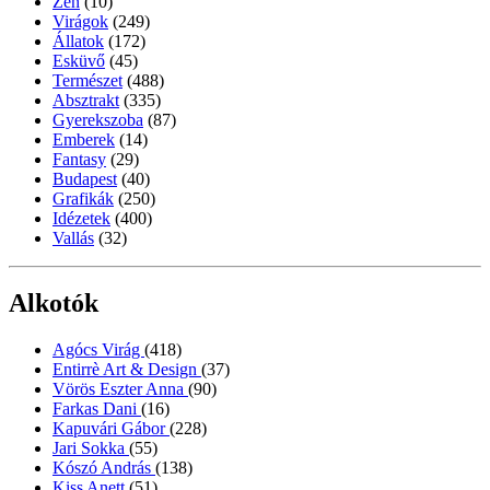
Zen
(10)
Virágok
(249)
Állatok
(172)
Esküvő
(45)
Természet
(488)
Absztrakt
(335)
Gyerekszoba
(87)
Emberek
(14)
Fantasy
(29)
Budapest
(40)
Grafikák
(250)
Idézetek
(400)
Vallás
(32)
Alkotók
Agócs Virág
(418)
Entirrè Art & Design
(37)
Vörös Eszter Anna
(90)
Farkas Dani
(16)
Kapuvári Gábor
(228)
Jari Sokka
(55)
Kószó András
(138)
Kiss Anett
(51)