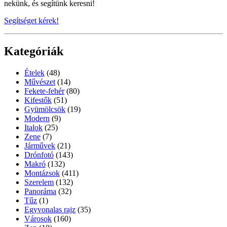
nekünk, és segítünk keresni!
Segítséget kérek!
Kategóriák
Ételek
(48)
Művészet
(14)
Fekete-fehér
(80)
Kifestők
(51)
Gyümölcsök
(19)
Modern
(9)
Italok
(25)
Zene
(7)
Járművek
(21)
Drónfotó
(143)
Makró
(132)
Montázsok
(411)
Szerelem
(132)
Panoráma
(32)
Tűz
(1)
Egyvonalas rajz
(35)
Városok
(160)