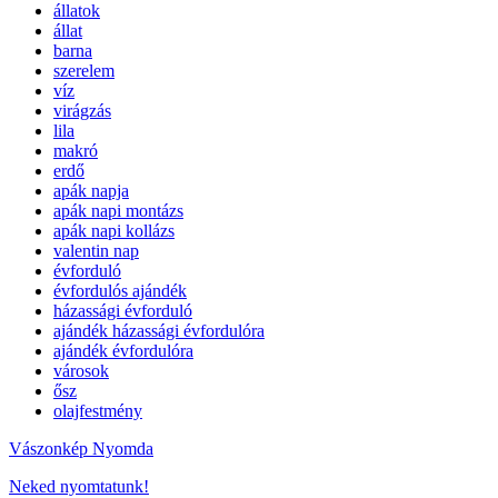
állatok
állat
barna
szerelem
víz
virágzás
lila
makró
erdő
apák napja
apák napi montázs
apák napi kollázs
valentin nap
évforduló
évfordulós ajándék
házassági évforduló
ajándék házassági évfordulóra
ajándék évfordulóra
városok
ősz
olajfestmény
Vászonkép Nyomda
Neked nyomtatunk!