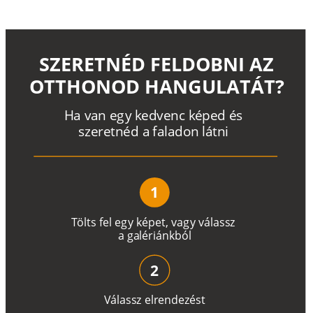
SZERETNÉD FELDOBNI AZ
OTTHONOD HANGULATÁT?
H
a
v
a
n
e
g
y
k
e
d
v
e
n
c
k
é
p
e
d
é
s
s
z
e
r
e
t
n
é
d a
f
a
l
a
d
o
n
l
á
t
n
i
1
T
ö
l
t
s
f
e
l
e
g
y
k
é
pe
t
,
v
a
g
y
v
á
l
a
ss
z
a
g
a
lé
r
i
án
k
b
ó
l
2
V
á
l
a
ss
z
e
l
r
e
n
d
e
z
é
s
t