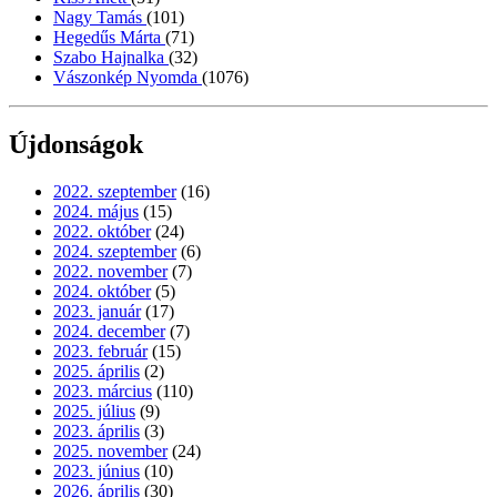
Nagy Tamás
(101)
Hegedűs Márta
(71)
Szabo Hajnalka
(32)
Vászonkép Nyomda
(1076)
Újdonságok
2022. szeptember
(16)
2024. május
(15)
2022. október
(24)
2024. szeptember
(6)
2022. november
(7)
2024. október
(5)
2023. január
(17)
2024. december
(7)
2023. február
(15)
2025. április
(2)
2023. március
(110)
2025. július
(9)
2023. április
(3)
2025. november
(24)
2023. június
(10)
2026. április
(30)