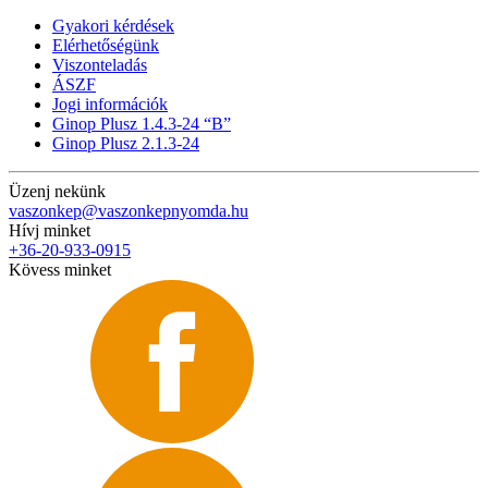
Gyakori kérdések
Elérhetőségünk
Viszonteladás
ÁSZF
Jogi információk
Ginop Plusz 1.4.3-24 “B”
Ginop Plusz 2.1.3-24
Üzenj nekünk
vaszonkep@vaszonkepnyomda.hu
Hívj minket
+36-20-933-0915
Kövess minket