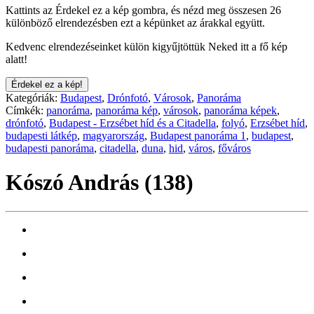
Kattints az Érdekel ez a kép gombra, és nézd meg összesen 26
különböző elrendezésben ezt a képünket az árakkal együtt.
Kedvenc elrendezéseinket külön kigyűjtöttük Neked itt a fő kép
alatt!
Érdekel ez a kép!
Kategóriák:
Budapest
,
Drónfotó
,
Városok
,
Panoráma
Címkék:
panoráma
,
panoráma kép
,
városok
,
panoráma képek
,
drónfotó
,
Budapest - Erzsébet híd és a Citadella
,
folyó
,
Erzsébet híd
,
budapesti látkép
,
magyarország
,
Budapest panoráma 1
,
budapest
,
budapesti panoráma
,
citadella
,
duna
,
hid
,
város
,
főváros
Kószó András (138)