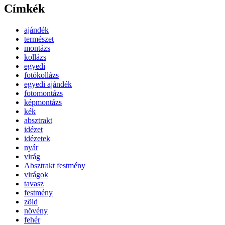
Címkék
ajándék
természet
montázs
kollázs
egyedi
fotókollázs
egyedi ajándék
fotomontázs
képmontázs
kék
absztrakt
idézet
idézetek
nyár
virág
Absztrakt festmény
virágok
tavasz
festmény
zöld
növény
fehér