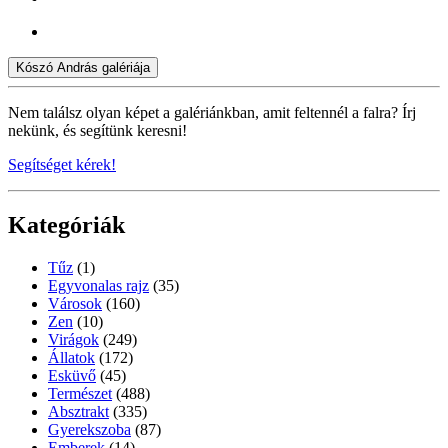
Kószó András galériája
Nem találsz olyan képet a galériánkban, amit feltennél a falra? Írj
nekünk, és segítünk keresni!
Segítséget kérek!
Kategóriák
Tűz
(1)
Egyvonalas rajz
(35)
Városok
(160)
Zen
(10)
Virágok
(249)
Állatok
(172)
Esküvő
(45)
Természet
(488)
Absztrakt
(335)
Gyerekszoba
(87)
Emberek
(14)