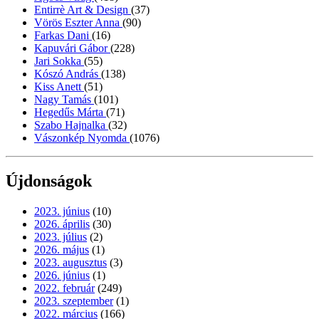
Entirrè Art & Design
(37)
Vörös Eszter Anna
(90)
Farkas Dani
(16)
Kapuvári Gábor
(228)
Jari Sokka
(55)
Kószó András
(138)
Kiss Anett
(51)
Nagy Tamás
(101)
Hegedűs Márta
(71)
Szabo Hajnalka
(32)
Vászonkép Nyomda
(1076)
Újdonságok
2023. június
(10)
2026. április
(30)
2023. július
(2)
2026. május
(1)
2023. augusztus
(3)
2026. június
(1)
2022. február
(249)
2023. szeptember
(1)
2022. március
(166)