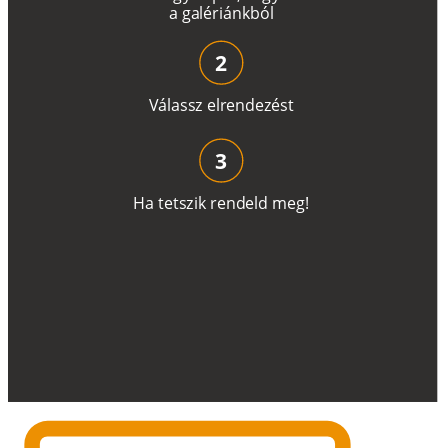
a
g
a
lé
r
i
án
k
b
ó
l
2
V
á
l
a
ss
z
e
l
r
e
n
d
e
z
é
s
t
3
H
a
t
e
t
s
z
i
k
r
e
n
d
el
d
m
e
g
!