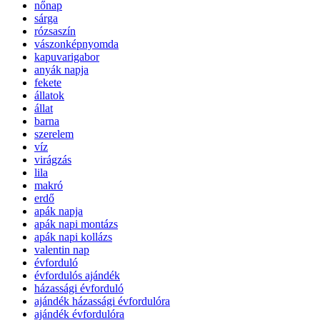
nőnap
sárga
rózsaszín
vászonképnyomda
kapuvarigabor
anyák napja
fekete
állatok
állat
barna
szerelem
víz
virágzás
lila
makró
erdő
apák napja
apák napi montázs
apák napi kollázs
valentin nap
évforduló
évfordulós ajándék
házassági évforduló
ajándék házassági évfordulóra
ajándék évfordulóra