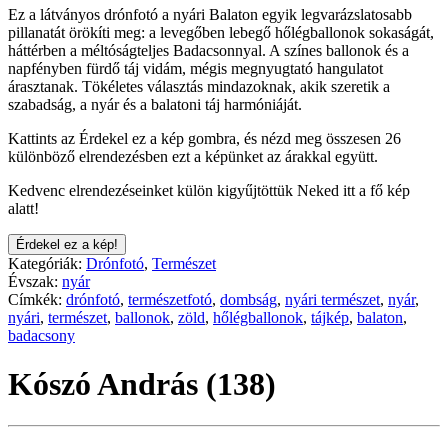
Ez a látványos drónfotó a nyári Balaton egyik legvarázslatosabb
pillanatát örökíti meg: a levegőben lebegő hőlégballonok sokaságát,
háttérben a méltóságteljes Badacsonnyal. A színes ballonok és a
napfényben fürdő táj vidám, mégis megnyugtató hangulatot
árasztanak. Tökéletes választás mindazoknak, akik szeretik a
szabadság, a nyár és a balatoni táj harmóniáját.
Kattints az Érdekel ez a kép gombra, és nézd meg összesen 26
különböző elrendezésben ezt a képünket az árakkal együtt.
Kedvenc elrendezéseinket külön kigyűjtöttük Neked itt a fő kép
alatt!
Érdekel ez a kép!
Kategóriák:
Drónfotó
,
Természet
Évszak:
nyár
Címkék:
drónfotó
,
természetfotó
,
dombság
,
nyári természet
,
nyár
,
nyári
,
természet
,
ballonok
,
zöld
,
hőlégballonok
,
tájkép
,
balaton
,
badacsony
Kószó András (138)