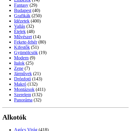
Fantasy
(29)
Budapest
(40)
Grafikák
(250)
Idézetek
(400)
Vallás
(32)
Ételek
(48)
Művészet
(14)
Fekete-fehér
(80)
Kifestők
(51)
Gyümölcsök
(19)
Modern
(9)
Italok
(25)
Zene
(7)
Járművek
(21)
Drónfotó
(143)
Makró
(132)
Montázsok
(411)
Szerelem
(132)
Panoráma
(32)
Alkotók
Agócs Virág
(418)