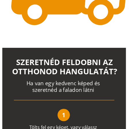
SZERETNÉD FELDOBNI AZ
OTTHONOD HANGULATÁT?
H
a
v
a
n
e
g
y
k
e
d
v
e
n
c
k
é
p
e
d
é
s
s
z
e
r
e
t
n
é
d a
f
a
l
a
d
o
n
l
á
t
n
i
1
T
ö
l
t
s
f
e
l
e
g
y
k
é
pe
t
,
v
a
g
y
v
á
l
a
ss
z