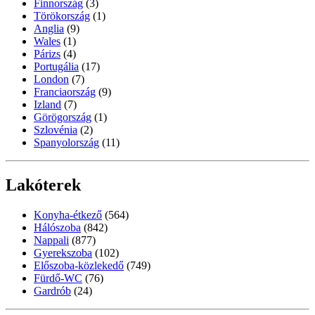
Finnország
(3)
Törökország
(1)
Anglia
(9)
Wales
(1)
Párizs
(4)
Portugália
(17)
London
(7)
Franciaország
(9)
Izland
(7)
Görögország
(1)
Szlovénia
(2)
Spanyolország
(11)
Lakóterek
Konyha-étkező
(564)
Hálószoba
(842)
Nappali
(877)
Gyerekszoba
(102)
Előszoba-közlekedő
(749)
Fürdő-WC
(76)
Gardrób
(24)