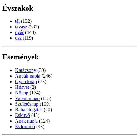
Évszakok
tél
(132)
tavasz
(387)
nyár
(443)
ősz
(119)
Események
Karácsony
(30)
Anyák napja
(246)
Gyereknap
(73)
Húsvét
(2)
Nőnap
(174)
Valentin nap
(113)
Születésnap
(109)
Babalátogatás
(20)
Esküvő
(43)
Apák napja
(124)
Évforduló
(93)