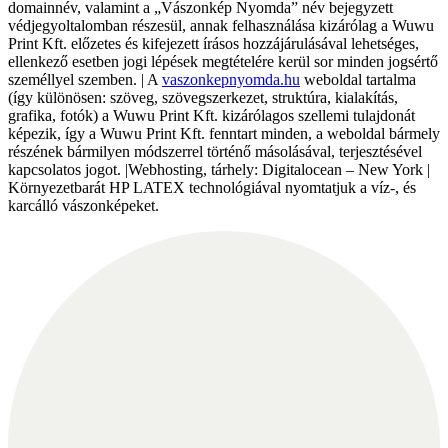
domainnév, valamint a „Vászonkép Nyomda” név bejegyzett
védjegyoltalomban részesül, annak felhasználása kizárólag a Wuwu
Print Kft. előzetes és kifejezett írásos hozzájárulásával lehetséges,
ellenkező esetben jogi lépések megtételére kerül sor minden jogsértő
személlyel szemben. | A
vaszonkepnyomda.hu
weboldal tartalma
(így különösen: szöveg, szövegszerkezet, struktúra, kialakítás,
grafika, fotók) a Wuwu Print Kft. kizárólagos szellemi tulajdonát
képezik, így a Wuwu Print Kft. fenntart minden, a weboldal bármely
részének bármilyen módszerrel történő másolásával, terjesztésével
kapcsolatos jogot. |Webhosting, tárhely: Digitalocean – New York |
Környezetbarát HP LATEX technológiával nyomtatjuk a víz-, és
karcálló vászonképeket.