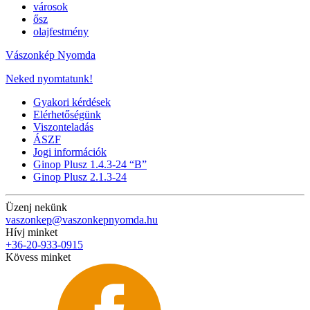
városok
ősz
olajfestmény
Vászonkép Nyomda
Neked nyomtatunk!
Gyakori kérdések
Elérhetőségünk
Viszonteladás
ÁSZF
Jogi információk
Ginop Plusz 1.4.3-24 “B”
Ginop Plusz 2.1.3-24
Üzenj nekünk
vaszonkep@vaszonkepnyomda.hu
Hívj minket
+36-20-933-0915
Kövess minket