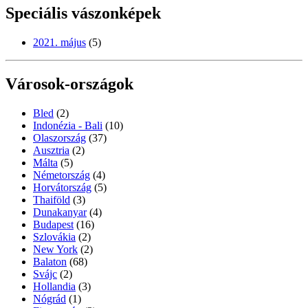
Speciális vászonképek
2021. május
(5)
Városok-országok
Bled
(2)
Indonézia - Bali
(10)
Olaszország
(37)
Ausztria
(2)
Málta
(5)
Németország
(4)
Horvátország
(5)
Thaiföld
(3)
Dunakanyar
(4)
Budapest
(16)
Szlovákia
(2)
New York
(2)
Balaton
(68)
Svájc
(2)
Hollandia
(3)
Nógrád
(1)