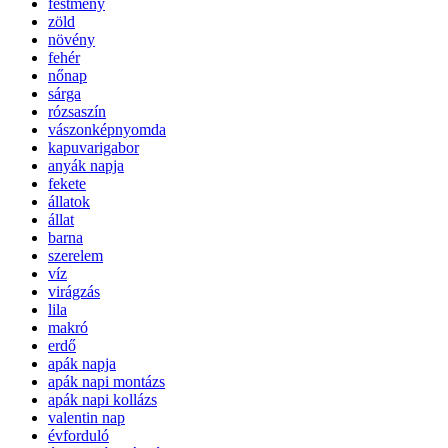
festmény
zöld
növény
fehér
nőnap
sárga
rózsaszín
vászonképnyomda
kapuvarigabor
anyák napja
fekete
állatok
állat
barna
szerelem
víz
virágzás
lila
makró
erdő
apák napja
apák napi montázs
apák napi kollázs
valentin nap
évforduló