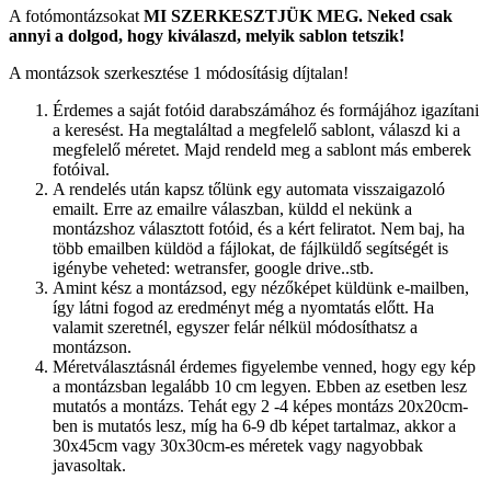
A fotómontázsokat
MI SZERKESZTJÜK MEG.
Neked csak
annyi a dolgod, hogy kiválaszd, melyik sablon tetszik!
A montázsok szerkesztése 1 módosításig díjtalan!
Érdemes a saját fotóid darabszámához és formájához igazítani
a keresést. Ha megtaláltad a megfelelő sablont, válaszd ki a
megfelelő méretet. Majd rendeld meg a sablont más emberek
fotóival.
A rendelés után kapsz tőlünk egy automata visszaigazoló
emailt. Erre az emailre válaszban, küldd el nekünk a
montázshoz választott fotóid, és a kért feliratot. Nem baj, ha
több emailben küldöd a fájlokat, de fájlküldő segítségét is
igénybe veheted: wetransfer, google drive..stb.
Amint kész a montázsod, egy nézőképet küldünk e-mailben,
így látni fogod az eredményt még a nyomtatás előtt. Ha
valamit szeretnél, egyszer felár nélkül módosíthatsz a
montázson.
Méretválasztásnál érdemes figyelembe venned, hogy egy kép
a montázsban legalább 10 cm legyen. Ebben az esetben lesz
mutatós a montázs. Tehát egy 2 -4 képes montázs 20x20cm-
ben is mutatós lesz, míg ha 6-9 db képet tartalmaz, akkor a
30x45cm vagy 30x30cm-es méretek vagy nagyobbak
javasoltak.