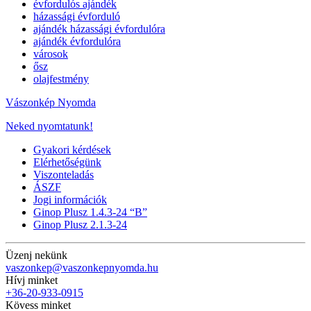
évfordulós ajándék
házassági évforduló
ajándék házassági évfordulóra
ajándék évfordulóra
városok
ősz
olajfestmény
Vászonkép Nyomda
Neked nyomtatunk!
Gyakori kérdések
Elérhetőségünk
Viszonteladás
ÁSZF
Jogi információk
Ginop Plusz 1.4.3-24 “B”
Ginop Plusz 2.1.3-24
Üzenj nekünk
vaszonkep@vaszonkepnyomda.hu
Hívj minket
+36-20-933-0915
Kövess minket