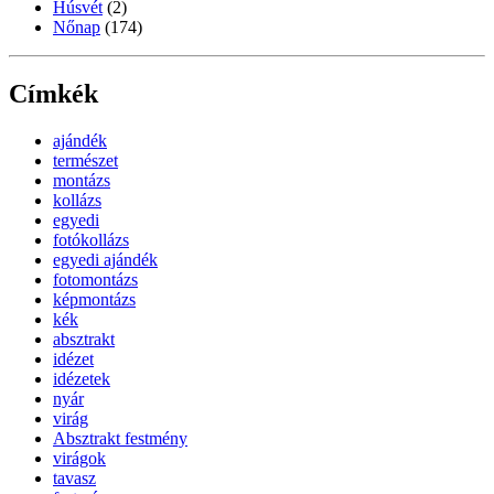
Húsvét
(2)
Nőnap
(174)
Címkék
ajándék
természet
montázs
kollázs
egyedi
fotókollázs
egyedi ajándék
fotomontázs
képmontázs
kék
absztrakt
idézet
idézetek
nyár
virág
Absztrakt festmény
virágok
tavasz