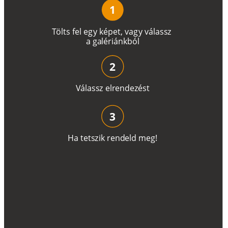
1
T
ö
l
t
s
f
e
l
e
g
y
k
é
pe
t
,
v
a
g
y
v
á
l
a
ss
z
a
g
a
lé
r
i
án
k
b
ó
l
2
V
á
l
a
ss
z
e
l
r
e
n
d
e
z
é
s
t
3
H
a
t
e
t
s
z
i
k
r
e
n
d
el
d
m
e
g
!