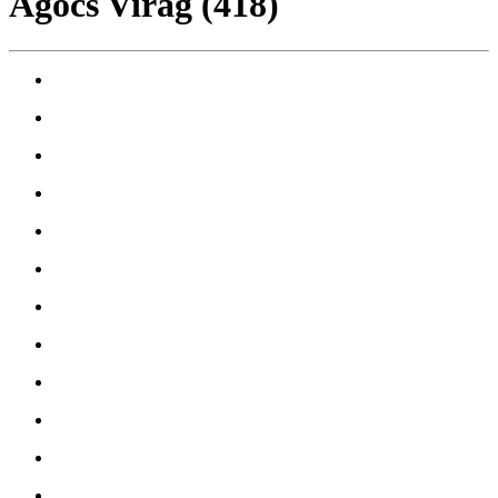
Agócs Virág (418)