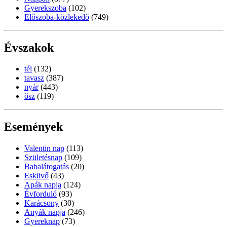
Gyerekszoba
(102)
Előszoba-közlekedő
(749)
Évszakok
tél
(132)
tavasz
(387)
nyár
(443)
ősz
(119)
Események
Valentin nap
(113)
Születésnap
(109)
Babalátogatás
(20)
Esküvő
(43)
Apák napja
(124)
Évforduló
(93)
Karácsony
(30)
Anyák napja
(246)
Gyereknap
(73)