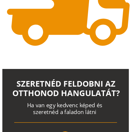
SZERETNÉD FELDOBNI AZ
OTTHONOD HANGULATÁT?
H
a
v
a
n
e
g
y
k
e
d
v
e
n
c
k
é
p
e
d
é
s
s
z
e
r
e
t
n
é
d a
f
a
l
a
d
o
n
l
á
t
n
i