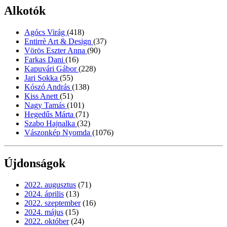
Alkotók
Agócs Virág
(418)
Entirrè Art & Design
(37)
Vörös Eszter Anna
(90)
Farkas Dani
(16)
Kapuvári Gábor
(228)
Jari Sokka
(55)
Kószó András
(138)
Kiss Anett
(51)
Nagy Tamás
(101)
Hegedűs Márta
(71)
Szabo Hajnalka
(32)
Vászonkép Nyomda
(1076)
Újdonságok
2022. augusztus
(71)
2024. április
(13)
2022. szeptember
(16)
2024. május
(15)
2022. október
(24)