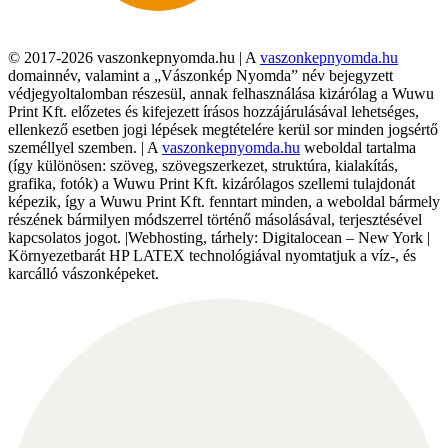
© 2017-2026 vaszonkepnyomda.hu | A
vaszonkepnyomda.hu
domainnév, valamint a „Vászonkép Nyomda” név bejegyzett
védjegyoltalomban részesül, annak felhasználása kizárólag a Wuwu
Print Kft. előzetes és kifejezett írásos hozzájárulásával lehetséges,
ellenkező esetben jogi lépések megtételére kerül sor minden jogsértő
személlyel szemben. | A
vaszonkepnyomda.hu
weboldal tartalma
(így különösen: szöveg, szövegszerkezet, struktúra, kialakítás,
grafika, fotók) a Wuwu Print Kft. kizárólagos szellemi tulajdonát
képezik, így a Wuwu Print Kft. fenntart minden, a weboldal bármely
részének bármilyen módszerrel történő másolásával, terjesztésével
kapcsolatos jogot. |Webhosting, tárhely: Digitalocean – New York |
Környezetbarát HP LATEX technológiával nyomtatjuk a víz-, és
karcálló vászonképeket.