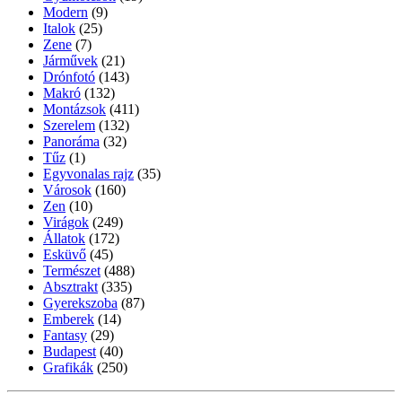
Modern
(9)
Italok
(25)
Zene
(7)
Járművek
(21)
Drónfotó
(143)
Makró
(132)
Montázsok
(411)
Szerelem
(132)
Panoráma
(32)
Tűz
(1)
Egyvonalas rajz
(35)
Városok
(160)
Zen
(10)
Virágok
(249)
Állatok
(172)
Esküvő
(45)
Természet
(488)
Absztrakt
(335)
Gyerekszoba
(87)
Emberek
(14)
Fantasy
(29)
Budapest
(40)
Grafikák
(250)