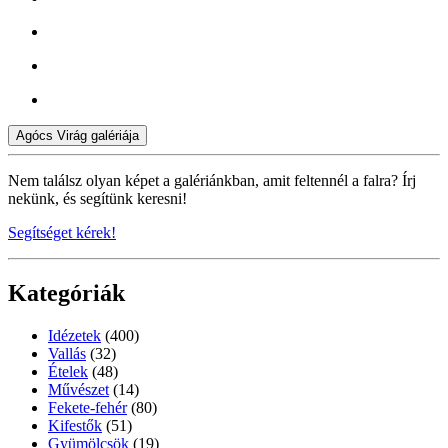
Agócs Virág galériája
Nem találsz olyan képet a galériánkban, amit feltennél a falra? Írj
nekünk, és segítünk keresni!
Segítséget kérek!
Kategóriák
Idézetek
(400)
Vallás
(32)
Ételek
(48)
Művészet
(14)
Fekete-fehér
(80)
Kifestők
(51)
Gyümölcsök
(19)