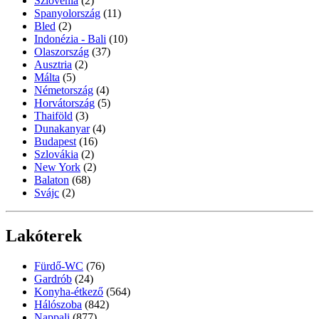
Szlovénia
(2)
Spanyolország
(11)
Bled
(2)
Indonézia - Bali
(10)
Olaszország
(37)
Ausztria
(2)
Málta
(5)
Németország
(4)
Horvátország
(5)
Thaiföld
(3)
Dunakanyar
(4)
Budapest
(16)
Szlovákia
(2)
New York
(2)
Balaton
(68)
Svájc
(2)
Lakóterek
Fürdő-WC
(76)
Gardrób
(24)
Konyha-étkező
(564)
Hálószoba
(842)
Nappali
(877)