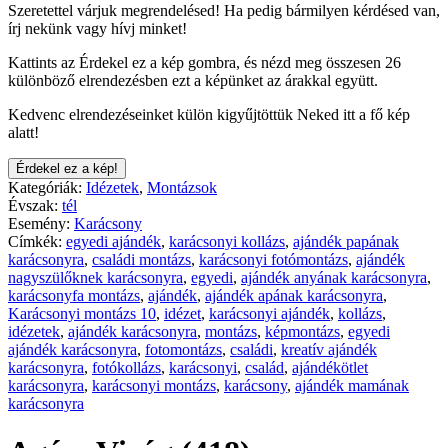
Szeretettel várjuk megrendelésed! Ha pedig bármilyen kérdésed van,
írj nekünk vagy hívj minket!
Kattints az Érdekel ez a kép gombra, és nézd meg összesen 26
különböző elrendezésben ezt a képünket az árakkal együtt.
Kedvenc elrendezéseinket külön kigyűjtöttük Neked itt a fő kép
alatt!
Érdekel ez a kép!
Kategóriák:
Idézetek
,
Montázsok
Évszak:
tél
Esemény:
Karácsony
Címkék:
egyedi ajándék
,
karácsonyi kollázs
,
ajándék papának
karácsonyra
,
családi montázs
,
karácsonyi fotómontázs
,
ajándék
nagyszülőknek karácsonyra
,
egyedi
,
ajándék anyának karácsonyra
,
karácsonyfa montázs
,
ajándék
,
ajándék apának karácsonyra
,
Karácsonyi montázs 10
,
idézet
,
karácsonyi ajándék
,
kollázs
,
idézetek
,
ajándék karácsonyra
,
montázs
,
képmontázs
,
egyedi
ajándék karácsonyra
,
fotomontázs
,
családi
,
kreatív ajándék
karácsonyra
,
fotókollázs
,
karácsonyi
,
család
,
ajándékötlet
karácsonyra
,
karácsonyi montázs
,
karácsony
,
ajándék mamának
karácsonyra