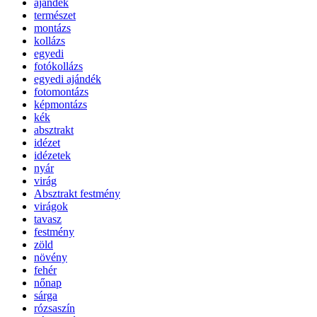
ajándék
természet
montázs
kollázs
egyedi
fotókollázs
egyedi ajándék
fotomontázs
képmontázs
kék
absztrakt
idézet
idézetek
nyár
virág
Absztrakt festmény
virágok
tavasz
festmény
zöld
növény
fehér
nőnap
sárga
rózsaszín