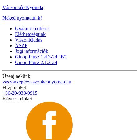
Vászonkép Nyomda
Neked nyomtatunk!
Gyakori kérdések
Elérhetőségünk
Viszonteladás
ÁSZF
Jogi információk
Ginop Plusz 1.4.3-24 “B”
Ginop Plusz 2.1.3-24
Üzenj nekünk
vaszonkep@vaszonkepnyomda.hu
Hívj minket
+36-20-933-0915
Kövess minket