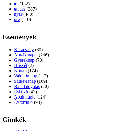
tél
(132)
tavasz
(387)
nyár
(443)
ősz
(119)
Események
Karácsony
(30)
Anyák napja
(246)
Gyereknap
(73)
Húsvét
(2)
Nőnap
(174)
Valentin nap
(113)
Születésnap
(109)
Babalátogatás
(20)
Esküvő
(43)
Apák napja
(124)
Évforduló
(93)
Címkék