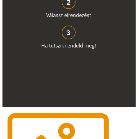
2
V
á
l
a
ss
z
e
l
r
e
n
d
e
z
é
s
t
3
H
a
t
e
t
s
z
i
k
r
e
n
d
el
d
m
e
g
!