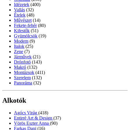
Idézetek
(400)
Vallás
(32)
Ételek
(48)
Művészet
(14)
Fekete-fehér
(80)
Kifestők
(51)
Gyümölcsök
(19)
Modern
(9)
Italok
(25)
Zene
(7)
Járművek
(21)
Drónfotó
(143)
Makró
(132)
Montázsok
(411)
Szerelem
(132)
Panoráma
(32)
Alkotók
Agócs Virág
(418)
Entirrè Art & Design
(37)
Vörös Eszter Anna
(90)
Farkas Dani
(16)