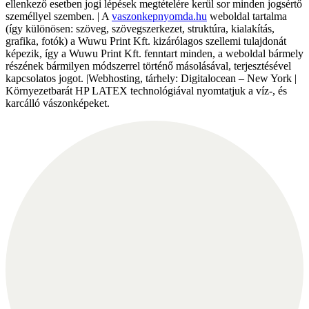
ellenkező esetben jogi lépések megtételére kerül sor minden jogsértő
személlyel szemben. | A
vaszonkepnyomda.hu
weboldal tartalma
(így különösen: szöveg, szövegszerkezet, struktúra, kialakítás,
grafika, fotók) a Wuwu Print Kft. kizárólagos szellemi tulajdonát
képezik, így a Wuwu Print Kft. fenntart minden, a weboldal bármely
részének bármilyen módszerrel történő másolásával, terjesztésével
kapcsolatos jogot. |Webhosting, tárhely: Digitalocean – New York |
Környezetbarát HP LATEX technológiával nyomtatjuk a víz-, és
karcálló vászonképeket.