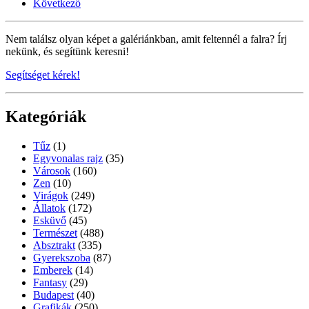
Következő
Nem találsz olyan képet a galériánkban, amit feltennél a falra? Írj
nekünk, és segítünk keresni!
Segítséget kérek!
Kategóriák
Tűz
(1)
Egyvonalas rajz
(35)
Városok
(160)
Zen
(10)
Virágok
(249)
Állatok
(172)
Esküvő
(45)
Természet
(488)
Absztrakt
(335)
Gyerekszoba
(87)
Emberek
(14)
Fantasy
(29)
Budapest
(40)
Grafikák
(250)