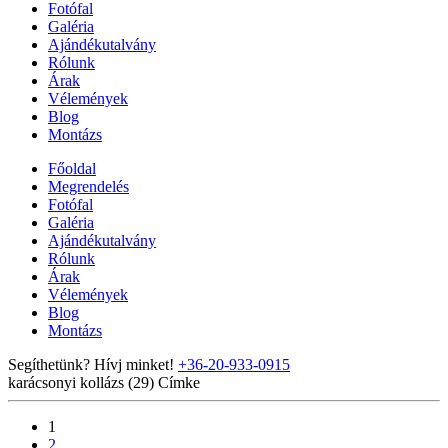
Fotófal
Galéria
Ajándékutalvány
Rólunk
Árak
Vélemények
Blog
Montázs
Főoldal
Megrendelés
Fotófal
Galéria
Ajándékutalvány
Rólunk
Árak
Vélemények
Blog
Montázs
Segíthetünk? Hívj minket!
+36-20-933-0915
karácsonyi kollázs (29)
Címke
1
2