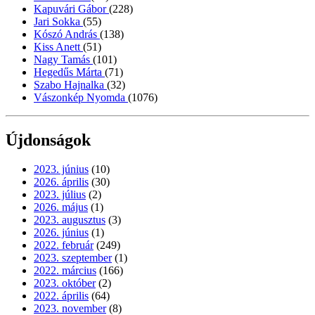
Kapuvári Gábor
(228)
Jari Sokka
(55)
Kószó András
(138)
Kiss Anett
(51)
Nagy Tamás
(101)
Hegedűs Márta
(71)
Szabo Hajnalka
(32)
Vászonkép Nyomda
(1076)
Újdonságok
2023. június
(10)
2026. április
(30)
2023. július
(2)
2026. május
(1)
2023. augusztus
(3)
2026. június
(1)
2022. február
(249)
2023. szeptember
(1)
2022. március
(166)
2023. október
(2)
2022. április
(64)
2023. november
(8)