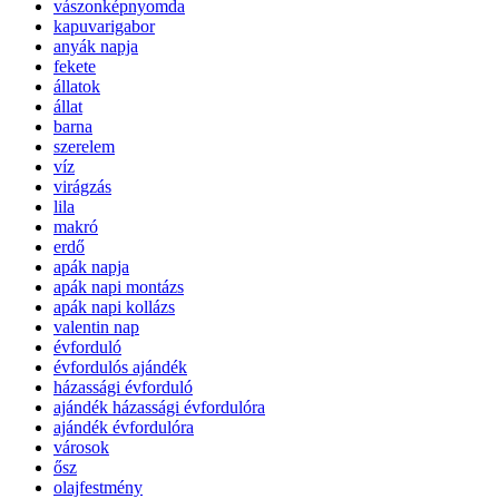
vászonképnyomda
kapuvarigabor
anyák napja
fekete
állatok
állat
barna
szerelem
víz
virágzás
lila
makró
erdő
apák napja
apák napi montázs
apák napi kollázs
valentin nap
évforduló
évfordulós ajándék
házassági évforduló
ajándék házassági évfordulóra
ajándék évfordulóra
városok
ősz
olajfestmény