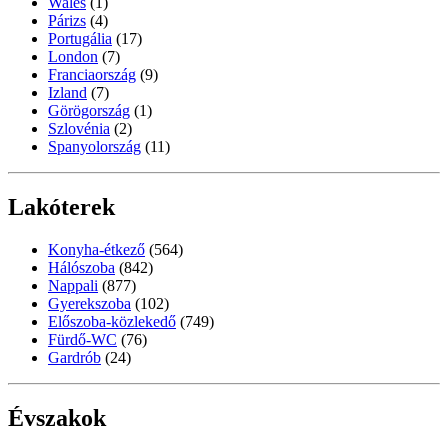
Wales
(1)
Párizs
(4)
Portugália
(17)
London
(7)
Franciaország
(9)
Izland
(7)
Görögország
(1)
Szlovénia
(2)
Spanyolország
(11)
Lakóterek
Konyha-étkező
(564)
Hálószoba
(842)
Nappali
(877)
Gyerekszoba
(102)
Előszoba-közlekedő
(749)
Fürdő-WC
(76)
Gardrób
(24)
Évszakok