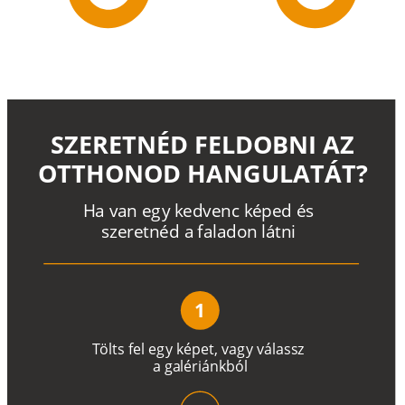
SZERETNÉD FELDOBNI AZ
OTTHONOD HANGULATÁT?
H
a
v
a
n
e
g
y
k
e
d
v
e
n
c
k
é
p
e
d
é
s
s
z
e
r
e
t
n
é
d a
f
a
l
a
d
o
n
l
á
t
n
i
1
T
ö
l
t
s
f
e
l
e
g
y
k
é
pe
t
,
v
a
g
y
v
á
l
a
ss
z
a
g
a
lé
r
i
án
k
b
ó
l