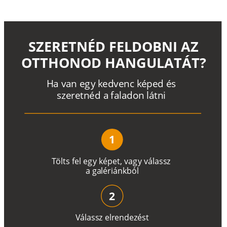
SZERETNÉD FELDOBNI AZ
OTTHONOD HANGULATÁT?
H
a
v
a
n
e
g
y
k
e
d
v
e
n
c
k
é
p
e
d
é
s
s
z
e
r
e
t
n
é
d a
f
a
l
a
d
o
n
l
á
t
n
i
1
T
ö
l
t
s
f
e
l
e
g
y
k
é
pe
t
,
v
a
g
y
v
á
l
a
ss
z
a
g
a
lé
r
i
án
k
b
ó
l
2
V
á
l
a
ss
z
e
l
r
e
n
d
e
z
é
s
t