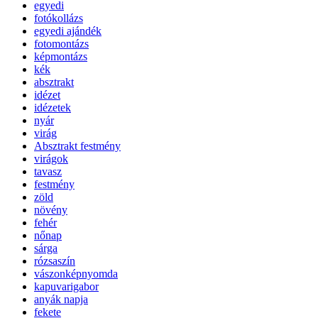
egyedi
fotókollázs
egyedi ajándék
fotomontázs
képmontázs
kék
absztrakt
idézet
idézetek
nyár
virág
Absztrakt festmény
virágok
tavasz
festmény
zöld
növény
fehér
nőnap
sárga
rózsaszín
vászonképnyomda
kapuvarigabor
anyák napja
fekete