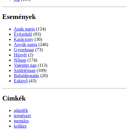
Események
Apák napja
(124)
Évforduló
(93)
Karácsony
(30)
Anyák napja
(246)
Gyereknap
(73)
Húsvét
(2)
Nőnap
(174)
Valentin nap
(113)
Születésnap
(109)
Babalátogatás
(20)
Esküvő
(43)
Címkék
ajándék
természet
montázs
kollázs