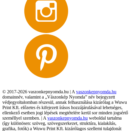
© 2017-2026 vaszonkepnyomda.hu | A
vaszonkepnyomda.hu
domainnév, valamint a „Vászonkép Nyomda” név bejegyzett
védjegyoltalomban részesül, annak felhasználása kizárólag a Wuwu
Print Kft. előzetes és kifejezett írásos hozzájárulásával lehetséges,
ellenkező esetben jogi lépések megtételére kerül sor minden jogsértő
személlyel szemben. | A
vaszonkepnyomda.hu
weboldal tartalma
(így különösen: szöveg, szövegszerkezet, struktúra, kialakítás,
grafika, fotók) a Wuwu Print Kft. kizárólagos szellemi tulajdonát