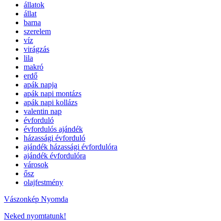
állatok
állat
barna
szerelem
víz
virágzás
lila
makró
erdő
apák napja
apák napi montázs
apák napi kollázs
valentin nap
évforduló
évfordulós ajándék
házassági évforduló
ajándék házassági évfordulóra
ajándék évfordulóra
városok
ősz
olajfestmény
Vászonkép Nyomda
Neked nyomtatunk!