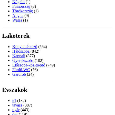
Nógrád
(1)
Finnország
(3)
Törökország
(1)
Anglia
(9)
Wales
(1)
Lakóterek
Konyha-étkező
(564)
Hálószoba
(842)
Nappali
(877)
Gyerekszoba
(102)
Előszoba-közlekedő
(749)
Fürdő-WC
(76)
Gardrób
(24)
Évszakok
tél
(132)
tavasz
(387)
nyár
(443)
ősz
(119)