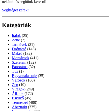
nekünk, és segítünk keresni!
Segítséget kérek!
Kategóriák
Italok
(25)
Zene
(7)
Járművek
(21)
Drónfotó
(143)
Makró
(132)
Montázsok
(411)
Szerelem
(132)
Panoráma
(32)
Tűz
(1)
Egyvonalas rajz
(35)
Városok
(160)
Zen
(10)
Virágok
(249)
Állatok
(172)
Esküvő
(45)
Természet
(488)
Absztrakt
(335)