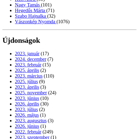
Nagy Tamás
(101)
Hegedűs Márta
(71)
Szabo Hajnalka
(32)
Vászonkép Nyomda
(1076)
Újdonságok
2023. január
(17)
2024. december
(7)
2023. február
(15)
2025. április
(2)
2023. március
(110)
2025. július
(9)
2023. április
(3)
2025. november
(24)
2023. június
(10)
2026. április
(30)
2023. július
(2)
2026. május
(1)
2023. augusztus
(3)
2026. június
(1)
2022. február
(249)
2023. szeptember
(1)