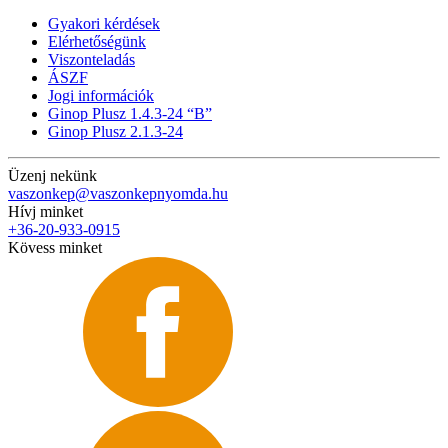
Gyakori kérdések
Elérhetőségünk
Viszonteladás
ÁSZF
Jogi információk
Ginop Plusz 1.4.3-24 “B”
Ginop Plusz 2.1.3-24
Üzenj nekünk
vaszonkep@vaszonkepnyomda.hu
Hívj minket
+36-20-933-0915
Kövess minket