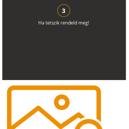
3
H
a
t
e
t
s
z
i
k
r
e
n
d
el
d
m
e
g
!