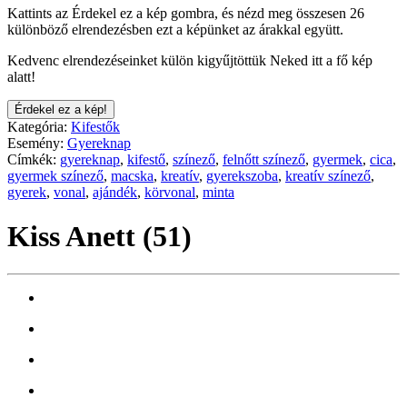
Kattints az Érdekel ez a kép gombra, és nézd meg összesen 26
különböző elrendezésben ezt a képünket az árakkal együtt.
Kedvenc elrendezéseinket külön kigyűjtöttük Neked itt a fő kép
alatt!
Érdekel ez a kép!
Kategória:
Kifestők
Esemény:
Gyereknap
Címkék:
gyereknap
,
kifestő
,
színező
,
felnőtt színező
,
gyermek
,
cica
,
gyermek színező
,
macska
,
kreatív
,
gyerekszoba
,
kreatív színező
,
gyerek
,
vonal
,
ajándék
,
körvonal
,
minta
Kiss Anett (51)