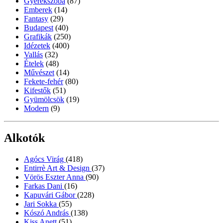
Gyerekszoba
(87)
Emberek
(14)
Fantasy
(29)
Budapest
(40)
Grafikák
(250)
Idézetek
(400)
Vallás
(32)
Ételek
(48)
Művészet
(14)
Fekete-fehér
(80)
Kifestők
(51)
Gyümölcsök
(19)
Modern
(9)
Alkotók
Agócs Virág
(418)
Entirrè Art & Design
(37)
Vörös Eszter Anna
(90)
Farkas Dani
(16)
Kapuvári Gábor
(228)
Jari Sokka
(55)
Kószó András
(138)
Kiss Anett
(51)