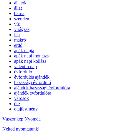
állatok
állat
barna
szerelem
víz
virágzás
lila
makró
erdő
apák napja
apák napi montázs
apák napi kollázs
valentin nap
évforduló
évfordulós ajándék
házassági évforduló
ajándék házassági évfordulóra
ajándék évfordulóra
városok
ősz
olajfestmény
Vászonkép Nyomda
Neked nyomtatunk!