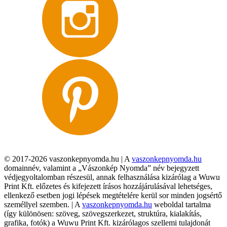
© 2017-2026 vaszonkepnyomda.hu | A
vaszonkepnyomda.hu
domainnév, valamint a „Vászonkép Nyomda” név bejegyzett
védjegyoltalomban részesül, annak felhasználása kizárólag a Wuwu
Print Kft. előzetes és kifejezett írásos hozzájárulásával lehetséges,
ellenkező esetben jogi lépések megtételére kerül sor minden jogsértő
személlyel szemben. | A
vaszonkepnyomda.hu
weboldal tartalma
(így különösen: szöveg, szövegszerkezet, struktúra, kialakítás,
grafika, fotók) a Wuwu Print Kft. kizárólagos szellemi tulajdonát