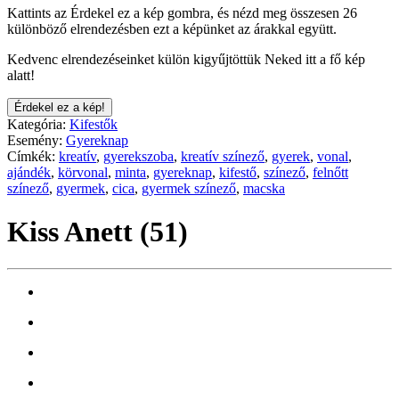
Kattints az Érdekel ez a kép gombra, és nézd meg összesen 26
különböző elrendezésben ezt a képünket az árakkal együtt.
Kedvenc elrendezéseinket külön kigyűjtöttük Neked itt a fő kép
alatt!
Érdekel ez a kép!
Kategória:
Kifestők
Esemény:
Gyereknap
Címkék:
kreatív
,
gyerekszoba
,
kreatív színező
,
gyerek
,
vonal
,
ajándék
,
körvonal
,
minta
,
gyereknap
,
kifestő
,
színező
,
felnőtt
színező
,
gyermek
,
cica
,
gyermek színező
,
macska
Kiss Anett (51)