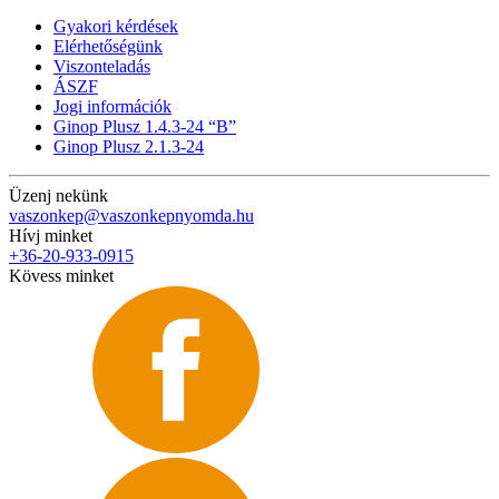
Gyakori kérdések
Elérhetőségünk
Viszonteladás
ÁSZF
Jogi információk
Ginop Plusz 1.4.3-24 “B”
Ginop Plusz 2.1.3-24
Üzenj nekünk
vaszonkep@vaszonkepnyomda.hu
Hívj minket
+36-20-933-0915
Kövess minket