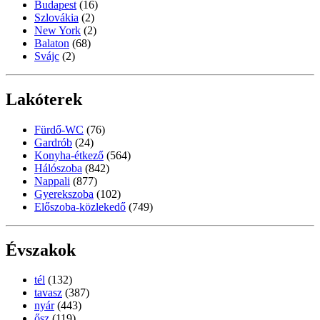
Budapest
(16)
Szlovákia
(2)
New York
(2)
Balaton
(68)
Svájc
(2)
Lakóterek
Fürdő-WC
(76)
Gardrób
(24)
Konyha-étkező
(564)
Hálószoba
(842)
Nappali
(877)
Gyerekszoba
(102)
Előszoba-közlekedő
(749)
Évszakok
tél
(132)
tavasz
(387)
nyár
(443)
ősz
(119)