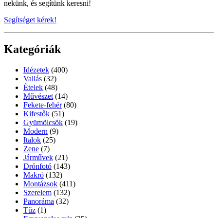
nekünk, és segítünk keresni!
Segítséget kérek!
Kategóriák
Idézetek
(400)
Vallás
(32)
Ételek
(48)
Művészet
(14)
Fekete-fehér
(80)
Kifestők
(51)
Gyümölcsök
(19)
Modern
(9)
Italok
(25)
Zene
(7)
Járművek
(21)
Drónfotó
(143)
Makró
(132)
Montázsok
(411)
Szerelem
(132)
Panoráma
(32)
Tűz
(1)