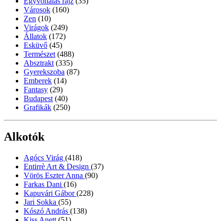
Egyvonalas rajz
(35)
Városok
(160)
Zen
(10)
Virágok
(249)
Állatok
(172)
Esküvő
(45)
Természet
(488)
Absztrakt
(335)
Gyerekszoba
(87)
Emberek
(14)
Fantasy
(29)
Budapest
(40)
Grafikák
(250)
Alkotók
Agócs Virág
(418)
Entirrè Art & Design
(37)
Vörös Eszter Anna
(90)
Farkas Dani
(16)
Kapuvári Gábor
(228)
Jari Sokka
(55)
Kószó András
(138)
Kiss Anett
(51)