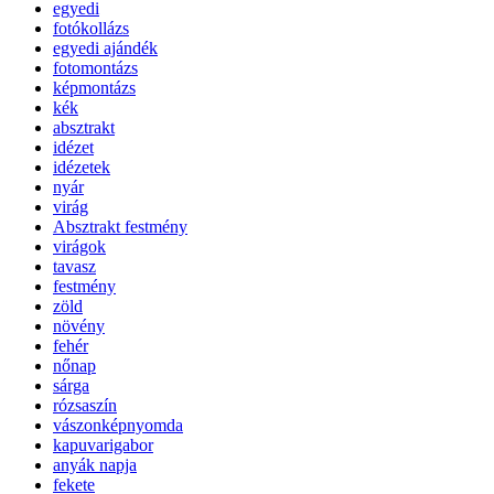
egyedi
fotókollázs
egyedi ajándék
fotomontázs
képmontázs
kék
absztrakt
idézet
idézetek
nyár
virág
Absztrakt festmény
virágok
tavasz
festmény
zöld
növény
fehér
nőnap
sárga
rózsaszín
vászonképnyomda
kapuvarigabor
anyák napja
fekete