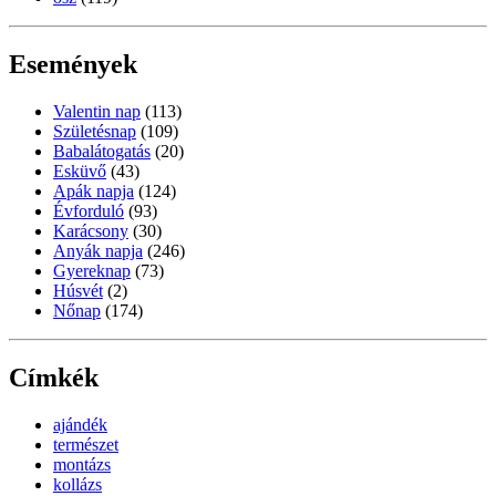
Események
Valentin nap
(113)
Születésnap
(109)
Babalátogatás
(20)
Esküvő
(43)
Apák napja
(124)
Évforduló
(93)
Karácsony
(30)
Anyák napja
(246)
Gyereknap
(73)
Húsvét
(2)
Nőnap
(174)
Címkék
ajándék
természet
montázs
kollázs