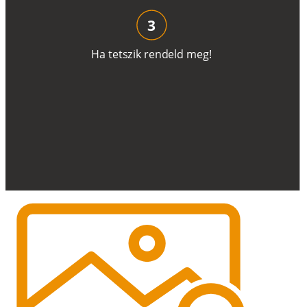
3
H
a
t
e
t
s
z
i
k
r
e
n
d
el
d
m
e
g
!