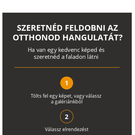
SZERETNÉD FELDOBNI AZ
OTTHONOD HANGULATÁT?
H
a
v
a
n
e
g
y
k
e
d
v
e
n
c
k
é
p
e
d
é
s
s
z
e
r
e
t
n
é
d a
f
a
l
a
d
o
n
l
á
t
n
i
1
T
ö
l
t
s
f
e
l
e
g
y
k
é
pe
t
,
v
a
g
y
v
á
l
a
ss
z
a
g
a
lé
r
i
án
k
b
ó
l
2
V
á
l
a
ss
z
e
l
r
e
n
d
e
z
é
s
t