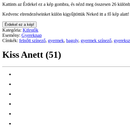
Kattints az Érdekel ez a kép gombra, és nézd meg összesen 26 különb
Kedvenc elrendezéseinket külön kigyűjtöttük Neked itt a fő kép alatt!
Érdekel ez a kép!
Kategória:
Kifestők
Esemény:
Gyereknap
Címkék:
felnőtt színező
,
gyermek
,
bagoly
,
gyermek színező
,
gyereks
Kiss Anett (51)