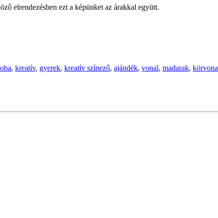
öző elrendezésben ezt a képünket az árakkal együtt.
zoba
,
kreatív
,
gyerek
,
kreatív színező
,
ajándék
,
vonal
,
madarak
,
körvona