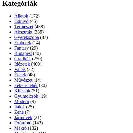
Kategóriák
Állatok
(172)
Esküvő
(45)
Természet
(488)
Absztrakt
(335)
Gyerekszoba
(87)
Emberek
(14)
Fantasy
(29)
Budapest
(40)
Grafikák
(250)
Idézetek
(400)
Vallás
(32)
Ételek
(48)
Művészet
(14)
Fekete-fehér
(80)
Kifestők
(51)
Gyümölcsök
(19)
Modern
(9)
Italok
(25)
Zene
(7)
Járművek
(21)
Drónfotó
(143)
Makró
(132)