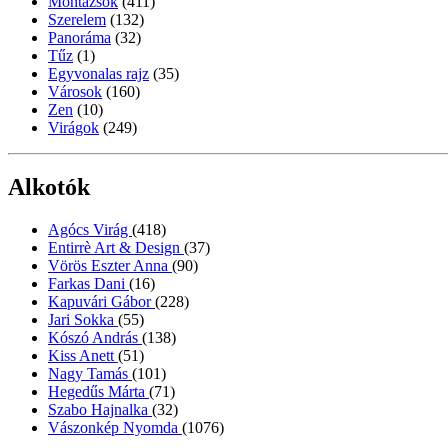
Montázsok
(411)
Szerelem
(132)
Panoráma
(32)
Tűz
(1)
Egyvonalas rajz
(35)
Városok
(160)
Zen
(10)
Virágok
(249)
Alkotók
Agócs Virág
(418)
Entirrè Art & Design
(37)
Vörös Eszter Anna
(90)
Farkas Dani
(16)
Kapuvári Gábor
(228)
Jari Sokka
(55)
Kószó András
(138)
Kiss Anett
(51)
Nagy Tamás
(101)
Hegedűs Márta
(71)
Szabo Hajnalka
(32)
Vászonkép Nyomda
(1076)