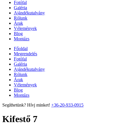
Fotófal
Galéria
Ajándékutalvány
Rólunk
Árak
Vélemények
Blog
Montázs
Főoldal
Megrendelés
Fotófal
Galéria
Ajándékutalvány
Rólunk
Árak
Vélemények
Blog
Montázs
Segíthetünk? Hívj minket!
+36-20-933-0915
Kifestő 7