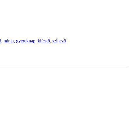
l
,
minta
,
gyereknap
,
kifestő
,
színező