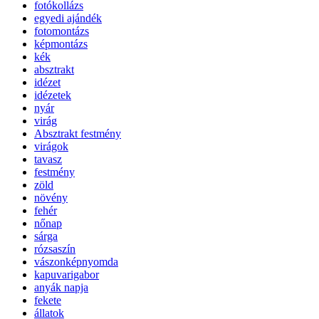
fotókollázs
egyedi ajándék
fotomontázs
képmontázs
kék
absztrakt
idézet
idézetek
nyár
virág
Absztrakt festmény
virágok
tavasz
festmény
zöld
növény
fehér
nőnap
sárga
rózsaszín
vászonképnyomda
kapuvarigabor
anyák napja
fekete
állatok