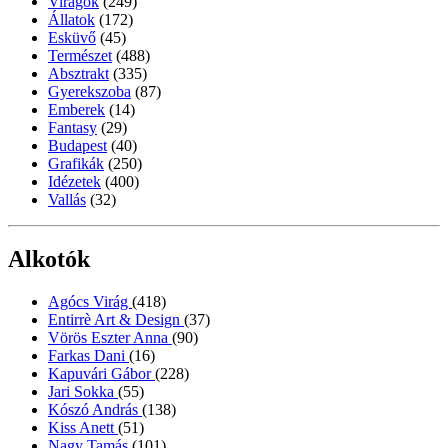
Virágok
(249)
Állatok
(172)
Esküvő
(45)
Természet
(488)
Absztrakt
(335)
Gyerekszoba
(87)
Emberek
(14)
Fantasy
(29)
Budapest
(40)
Grafikák
(250)
Idézetek
(400)
Vallás
(32)
Alkotók
Agócs Virág
(418)
Entirrè Art & Design
(37)
Vörös Eszter Anna
(90)
Farkas Dani
(16)
Kapuvári Gábor
(228)
Jari Sokka
(55)
Kószó András
(138)
Kiss Anett
(51)
Nagy Tamás
(101)