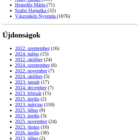
Hegedűs Márta
(71)
Szabo Hajnalka
(32)
Vászonkép Nyomda
(1076)
Újdonságok
2022. szeptember
(16)
2024. május
(15)
2022. október
(24)
2024. szeptember
(6)
2022. november
(7)
2024. október
(5)
2023. január
(17)
2024. december
(7)
2023. február
(15)
2025. április
(2)
2023. március
(110)
2025. július
(9)
2023. április
(3)
2025. november
(24)
2023. június
(10)
2026. április
(30)
2023. július
(2)