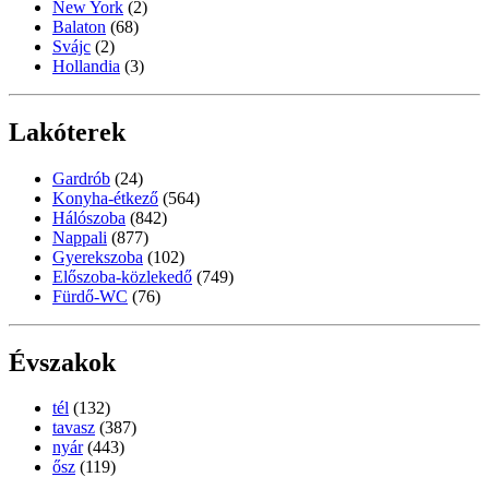
New York
(2)
Balaton
(68)
Svájc
(2)
Hollandia
(3)
Lakóterek
Gardrób
(24)
Konyha-étkező
(564)
Hálószoba
(842)
Nappali
(877)
Gyerekszoba
(102)
Előszoba-közlekedő
(749)
Fürdő-WC
(76)
Évszakok
tél
(132)
tavasz
(387)
nyár
(443)
ősz
(119)