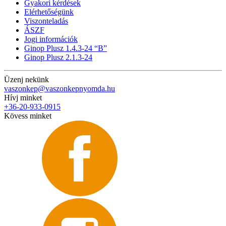
Gyakori kérdések
Elérhetőségünk
Viszonteladás
ÁSZF
Jogi információk
Ginop Plusz 1.4.3-24 “B”
Ginop Plusz 2.1.3-24
Üzenj nekünk
vaszonkep@vaszonkepnyomda.hu
Hívj minket
+36-20-933-0915
Kövess minket