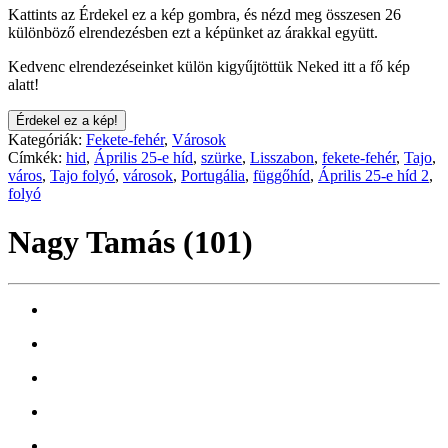
Kattints az Érdekel ez a kép gombra, és nézd meg összesen 26
különböző elrendezésben ezt a képünket az árakkal együtt.
Kedvenc elrendezéseinket külön kigyűjtöttük Neked itt a fő kép
alatt!
Érdekel ez a kép!
Kategóriák:
Fekete-fehér
,
Városok
Címkék:
hid
,
Április 25-e híd
,
szürke
,
Lisszabon
,
fekete-fehér
,
Tajo
,
város
,
Tajo folyó
,
városok
,
Portugália
,
függőhíd
,
Április 25-e híd 2
,
folyó
Nagy Tamás (101)