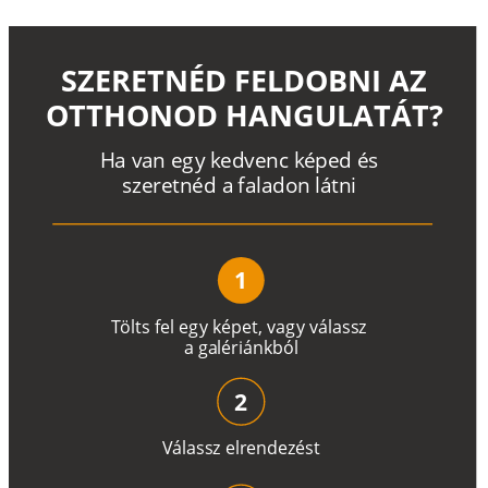
SZERETNÉD FELDOBNI AZ
OTTHONOD HANGULATÁT?
H
a
v
a
n
e
g
y
k
e
d
v
e
n
c
k
é
p
e
d
é
s
s
z
e
r
e
t
n
é
d a
f
a
l
a
d
o
n
l
á
t
n
i
1
T
ö
l
t
s
f
e
l
e
g
y
k
é
pe
t
,
v
a
g
y
v
á
l
a
ss
z
a
g
a
lé
r
i
án
k
b
ó
l
2
V
á
l
a
ss
z
e
l
r
e
n
d
e
z
é
s
t