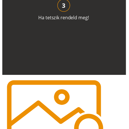
3
H
a
t
e
t
s
z
i
k
r
e
n
d
el
d
m
e
g
!