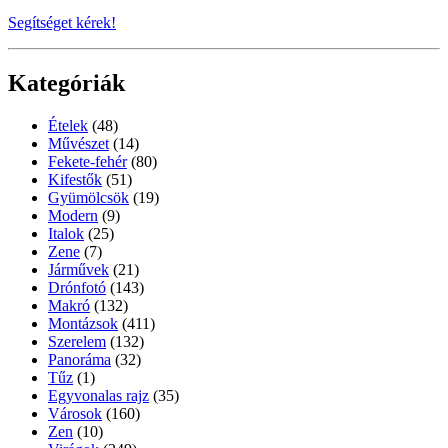
Segítséget kérek!
Kategóriák
Ételek
(48)
Művészet
(14)
Fekete-fehér
(80)
Kifestők
(51)
Gyümölcsök
(19)
Modern
(9)
Italok
(25)
Zene
(7)
Járművek
(21)
Drónfotó
(143)
Makró
(132)
Montázsok
(411)
Szerelem
(132)
Panoráma
(32)
Tűz
(1)
Egyvonalas rajz
(35)
Városok
(160)
Zen
(10)