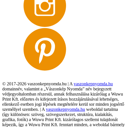
© 2017-2026 vaszonkepnyomda.hu | A
vaszonkepnyomda.hu
domainnév, valamint a „Vászonkép Nyomda” név bejegyzett
védjegyoltalomban részesül, annak felhasználása kizárólag a Wuwu
Print Kft. előzetes és kifejezett írásos hozzájárulásával lehetséges,
ellenkező esetben jogi lépések megtételére kerül sor minden jogsértő
személlyel szemben. | A
vaszonkepnyomda.hu
weboldal tartalma
(így különösen: szöveg, szövegszerkezet, struktúra, kialakítás,
grafika, fotók) a Wuwu Print Kft. kizárólagos szellemi tulajdonát
képezik, így a Wuwu Print Kft. fenntart minden, a weboldal bármely