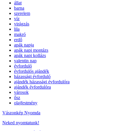
állat
barna
szerelem
víz
virágzás
lila
makró
erdő
apák napja
apák napi montázs
apák napi kollázs
valentin nap
évforduló
évfordulós ajándék
házassági évforduló
ajándék házassági évfordulóra
ajándék évfordulóra
városok
ősz
olajfestmény
Vászonkép Nyomda
Neked nyomtatunk!