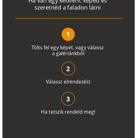
H
a
v
a
n
e
g
y
k
e
d
v
e
n
c
k
é
p
e
d
é
s
s
z
e
r
e
t
n
é
d a
f
a
l
a
d
o
n
l
á
t
n
i
1
T
ö
l
t
s
f
e
l
e
g
y
k
é
pe
t
,
v
a
g
y
v
á
l
a
ss
z
a
g
a
lé
r
i
án
k
b
ó
l
2
V
á
l
a
ss
z
e
l
r
e
n
d
e
z
é
s
t
3
H
a
t
e
t
s
z
i
k
r
e
n
d
el
d
m
e
g
!