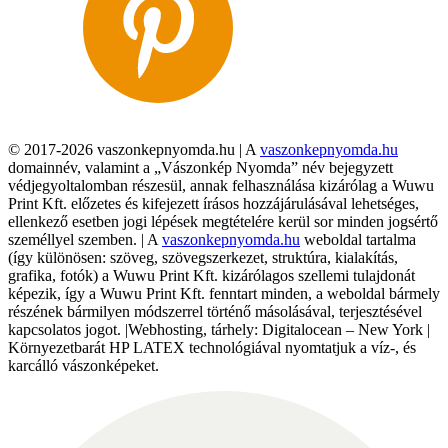
© 2017-2026 vaszonkepnyomda.hu | A
vaszonkepnyomda.hu
domainnév, valamint a „Vászonkép Nyomda” név bejegyzett
védjegyoltalomban részesül, annak felhasználása kizárólag a Wuwu
Print Kft. előzetes és kifejezett írásos hozzájárulásával lehetséges,
ellenkező esetben jogi lépések megtételére kerül sor minden jogsértő
személlyel szemben. | A
vaszonkepnyomda.hu
weboldal tartalma
(így különösen: szöveg, szövegszerkezet, struktúra, kialakítás,
grafika, fotók) a Wuwu Print Kft. kizárólagos szellemi tulajdonát
képezik, így a Wuwu Print Kft. fenntart minden, a weboldal bármely
részének bármilyen módszerrel történő másolásával, terjesztésével
kapcsolatos jogot. |Webhosting, tárhely: Digitalocean – New York |
Környezetbarát HP LATEX technológiával nyomtatjuk a víz-, és
karcálló vászonképeket.