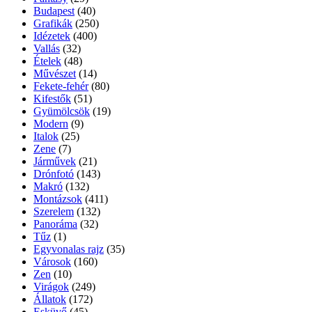
Budapest
(40)
Grafikák
(250)
Idézetek
(400)
Vallás
(32)
Ételek
(48)
Művészet
(14)
Fekete-fehér
(80)
Kifestők
(51)
Gyümölcsök
(19)
Modern
(9)
Italok
(25)
Zene
(7)
Járművek
(21)
Drónfotó
(143)
Makró
(132)
Montázsok
(411)
Szerelem
(132)
Panoráma
(32)
Tűz
(1)
Egyvonalas rajz
(35)
Városok
(160)
Zen
(10)
Virágok
(249)
Állatok
(172)
Esküvő
(45)