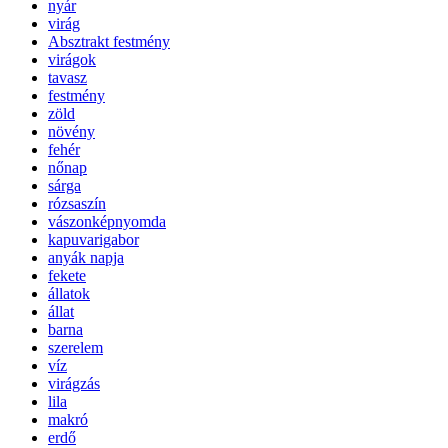
nyár
virág
Absztrakt festmény
virágok
tavasz
festmény
zöld
növény
fehér
nőnap
sárga
rózsaszín
vászonképnyomda
kapuvarigabor
anyák napja
fekete
állatok
állat
barna
szerelem
víz
virágzás
lila
makró
erdő