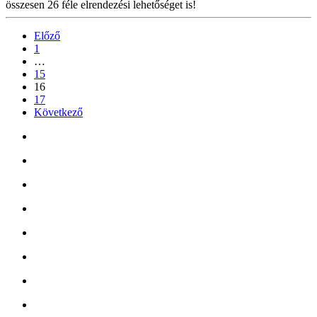
összesen 26 féle elrendezési lehetőséget is!
Előző
1
…
15
16
17
Következő