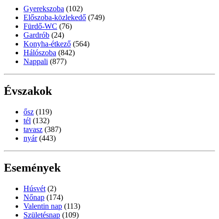
Gyerekszoba
(102)
Előszoba-közlekedő
(749)
Fürdő-WC
(76)
Gardrób
(24)
Konyha-étkező
(564)
Hálószoba
(842)
Nappali
(877)
Évszakok
ősz
(119)
tél
(132)
tavasz
(387)
nyár
(443)
Események
Húsvét
(2)
Nőnap
(174)
Valentin nap
(113)
Születésnap
(109)