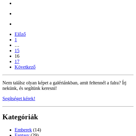
Előző
1
…
15
16
17
Következő
Nem találsz olyan képet a galériánkban, amit feltennél a falra? Írj
nekünk, és segítünk keresni!
Segítséget kérek!
Kategóriák
Emberek
(14)
Fantasy
(29)