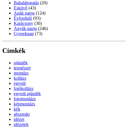
Babalátogatás
(20)
Esküvő
(43)
Apák napja
(124)
Évforduló
(93)
Karácsony
(30)
Anyák napja
(246)
Gyereknap
(73)
Címkék
ajándék
természet
montázs
kollázs
egyedi
fotókollázs
egyedi ajándék
fotomontázs
képmontázs
kék
absztrakt
idézet
idézetek