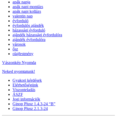
apák napja
apák napi montázs
apák napi kollázs
valentin nap
évforduló
évfordulós ajándék
házassági évforduló
ajándék házassági évfordulóra
ajándék évfordulóra
városok
ősz
olajfestmény
Vászonkép Nyomda
Neked nyomtatunk!
Gyakori kérdések
Elérhetőségünk
Viszonteladás
ÁSZF
Jogi információk
Ginop Plusz 1.4.3-24 “B”
Ginop Plusz 2.1.3-24