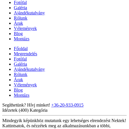
Fotófal
Galéria
Ajándékutalvány
Rólunk
Árak
Vélemények
Blog
Montázs
Főoldal
Megrendelés
Fotófal
Galéria
Ajándékutalvány
Rólunk
Árak
Vélemények
Blog
Montázs
Segíthetünk? Hívj minket!
+36-20-933-0915
Idézetek (400)
Kategória
Mindegyik képünkhöz mutatunk egy lehetséges elrendezést Nektek!
Kattintsatok, és nézzétek meg az alkalmazásunkban a többi,