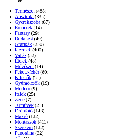
Természet
(488)
Absztrakt
(335)
Gyerekszoba
(87)
Emberek
(14)
Fantasy
(29)
Budapest
(40)
Grafikák
(250)
Idézetek
(400)
Vallás
(32)
Ételek
(48)
Művészet
(14)
Fekete-fehér
(80)
Kifestők
(51)
Gyümölcsök
(19)
Modern
(9)
Italok
(25)
Zene
(7)
Járművek
(21)
Drónfotó
(143)
Makró
(132)
Montázsok
(411)
Szerelem
(132)
Panoráma
(32)