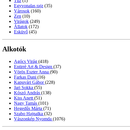
Tűz
(1)
Egyvonalas rajz
(35)
Városok
(160)
Zen
(10)
Virágok
(249)
Állatok
(172)
Esküvő
(45)
Alkotók
Agócs Virág
(418)
Entirrè Art & Design
(37)
Vörös Eszter Anna
(90)
Farkas Dani
(16)
Kapuvári Gábor
(228)
Jari Sokka
(55)
Kószó András
(138)
Kiss Anett
(51)
Nagy Tamás
(101)
Hegedűs Márta
(71)
Szabo Hajnalka
(32)
Vászonkép Nyomda
(1076)