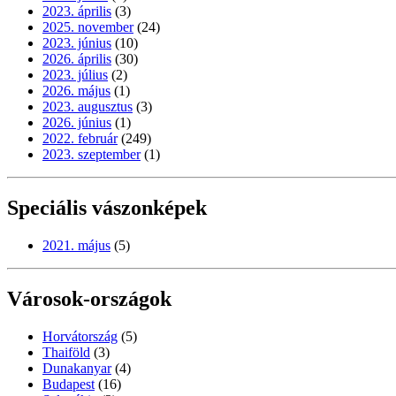
2023. április
(3)
2025. november
(24)
2023. június
(10)
2026. április
(30)
2023. július
(2)
2026. május
(1)
2023. augusztus
(3)
2026. június
(1)
2022. február
(249)
2023. szeptember
(1)
Speciális vászonképek
2021. május
(5)
Városok-országok
Horvátország
(5)
Thaiföld
(3)
Dunakanyar
(4)
Budapest
(16)