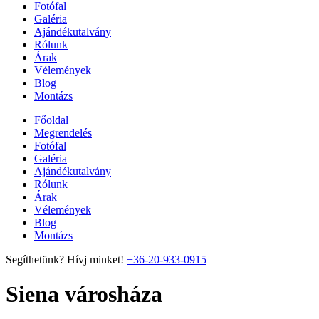
Fotófal
Galéria
Ajándékutalvány
Rólunk
Árak
Vélemények
Blog
Montázs
Főoldal
Megrendelés
Fotófal
Galéria
Ajándékutalvány
Rólunk
Árak
Vélemények
Blog
Montázs
Segíthetünk? Hívj minket!
+36-20-933-0915
Siena városháza