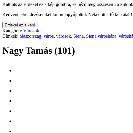
Kattints az Érdekel ez a kép gombra, és nézd meg összesen 26 különb
Kedvenc elrendezéseinket külön kigyűjtöttük Neked itt a fő kép alatt!
Érdekel ez a kép!
Kategória:
Városok
Címkék:
olaszország
,
város
,
városok
,
Siena
,
Siena városháza
,
városh
Nagy Tamás (101)