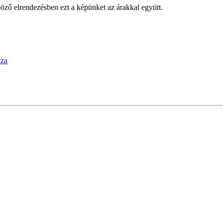
öző elrendezésben ezt a képünket az árakkal együtt.
áza