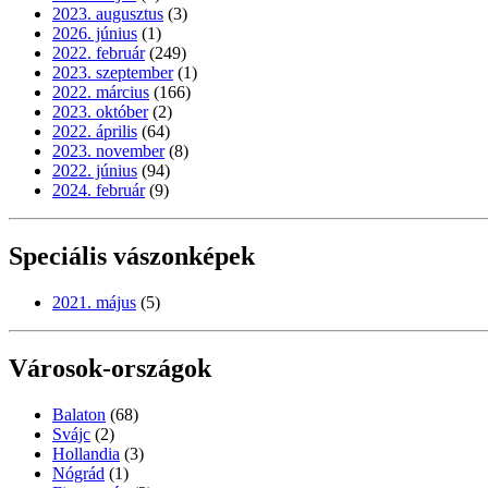
2023. augusztus
(3)
2026. június
(1)
2022. február
(249)
2023. szeptember
(1)
2022. március
(166)
2023. október
(2)
2022. április
(64)
2023. november
(8)
2022. június
(94)
2024. február
(9)
Speciális vászonképek
2021. május
(5)
Városok-országok
Balaton
(68)
Svájc
(2)
Hollandia
(3)
Nógrád
(1)