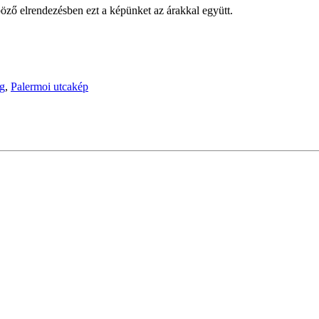
öző elrendezésben ezt a képünket az árakkal együtt.
ág
,
Palermoi utcakép