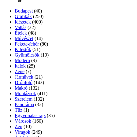
Budapest
(40)
Grafikák
(250)
Idézetek
(400)
Vallás
(32)
Ételek
(48)
Művészet
(14)
Fekete-fehér
(80)
Kifestők
(51)
Gyümölcsök
(19)
Modern
(9)
Italok
(25)
Zene
(7)
Járművek
(21)
Drónfotó
(143)
Makró
(132)
Montázsok
(411)
Szerelem
(132)
Panoráma
(32)
Tűz
(1)
Egyvonalas rajz
(35)
Városok
(160)
Zen
(10)
Virágok
(249)