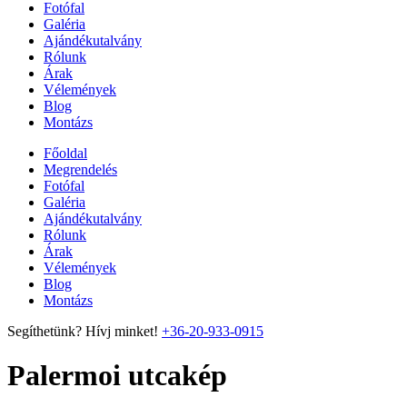
Fotófal
Galéria
Ajándékutalvány
Rólunk
Árak
Vélemények
Blog
Montázs
Főoldal
Megrendelés
Fotófal
Galéria
Ajándékutalvány
Rólunk
Árak
Vélemények
Blog
Montázs
Segíthetünk? Hívj minket!
+36-20-933-0915
Palermoi utcakép