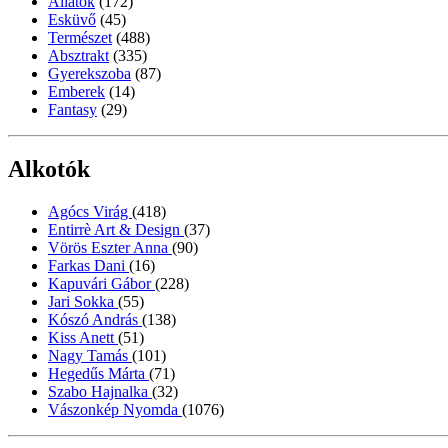
Állatok
(172)
Esküvő
(45)
Természet
(488)
Absztrakt
(335)
Gyerekszoba
(87)
Emberek
(14)
Fantasy
(29)
Alkotók
Agócs Virág
(418)
Entirrè Art & Design
(37)
Vörös Eszter Anna
(90)
Farkas Dani
(16)
Kapuvári Gábor
(228)
Jari Sokka
(55)
Kószó András
(138)
Kiss Anett
(51)
Nagy Tamás
(101)
Hegedűs Márta
(71)
Szabo Hajnalka
(32)
Vászonkép Nyomda
(1076)