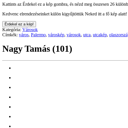
Kattints az Érdekel ez a kép gombra, és nézd meg összesen 26 különb
Kedvenc elrendezéseinket külön kigyűjtöttük Neked itt a fő kép alatt!
Érdekel ez a kép!
Kategória:
Városok
Címkék:
város
,
Palermo
,
városkép
,
városok
,
utca
,
utcakép
,
olaszorsz
Nagy Tamás (101)